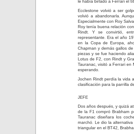
le había birlado a Ferrari el t
Ecclestone volvió a ser gol
volvió a abandonarla. Aunq
Especialmente con Roy Salvad
Roy tenía buena relación con 
Rindt. Y se convirtió, e
representante. Era el año 19
en la Copa de Europa, aho
Chapman y demás gallos de l
piezas y se fue haciendo ali
Lotus de F2, con Rindt y Gra
Tauranac, visitó a Ferrari en
esperando.
Jochen Rindt perdía la vida 
clasificación para la parrilla d
JEFE
Dos años después, y quizá at
de la F1 compró Brabham po
Tauranac diseñara los coch
marchó. Le dio la alternativ
triangular en el BT42, Brabha