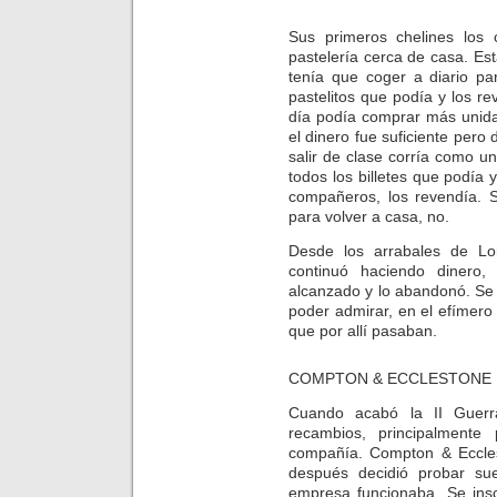
Sus primeros chelines los
pastelería cerca de casa. Es
tenía que coger a diario pa
pastelitos que podía y los re
día podía comprar más unid
el dinero fue suficiente pero
salir de clase corría como u
todos los billetes que podía
compañeros, los revendía. Si
para volver a casa, no.
Desde los arrabales de Lon
continuó haciendo dinero,
alcanzado y lo abandonó. Se 
poder admirar, en el efímero 
que por allí pasaban.
COMPTON & ECCLESTONE
Cuando acabó la II Guerr
recambios, principalmente
compañía. Compton & Eccle
después decidió probar su
empresa funcionaba. Se insc