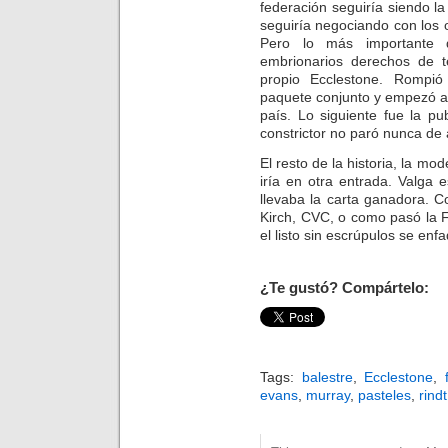
federación seguiría siendo 
seguiría negociando con los 
Pero lo más importante
embrionarios derechos de te
propio Ecclestone. Rompió
paquete conjunto y empezó a h
país. Lo siguiente fue la pub
constrictor no paró nunca de 
El resto de la historia, la m
iría en otra entrada. Valga
llevaba la carta ganadora. 
Kirch, CVC, o como pasó la 
el listo sin escrúpulos se enfa
¿Te gustó? Compártelo:
Tags:
balestre
,
Ecclestone
,
evans
,
murray
,
pasteles
,
rind