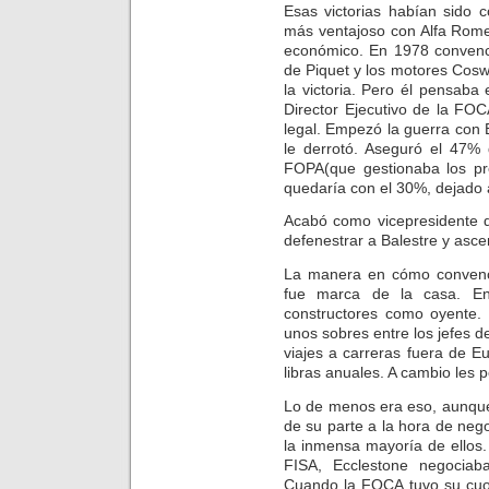
Esas victorias habían sido 
más ventajoso con Alfa Romeo
económico. En 1978 convenci
de Piquet y los motores Cosw
la victoria. Pero él pensaba
Director Ejecutivo de la FO
legal. Empezó la guerra con 
le derrotó. Aseguró el 47% 
FOPA(que gestionaba los pr
quedaría con el 30%, dejado 
Acabó como vicepresidente d
defenestrar a Balestre y asce
La manera en cómo convenció
fue marca de la casa. E
constructores como oyente. 
unos sobres entre los jefes d
viajes a carreras fuera de E
libras anuales. A cambio les
Lo de menos era eso, aunque 
de su parte a la hora de nego
la inmensa mayoría de ellos.
FISA, Ecclestone negociab
Cuando la FOCA tuvo su cuo