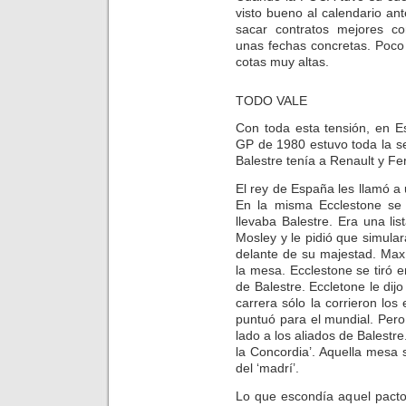
visto bueno al calendario an
sacar contratos mejores c
unas fechas concretas. Poco
cotas muy altas.
TODO VALE
Con toda esta tensión, en E
GP de 1980 estuvo toda la s
Balestre tenía a Renault y Fer
El rey de España les llamó a
En la misma Ecclestone se 
llevaba Balestre. Era una lis
Mosley y le pidió que simula
delante de su majestad. Max 
la mesa. Ecclestone se tiró e
de Balestre. Eccletone le di
carrera sólo la corrieron l
puntuó para el mundial. Pero
lado a los aliados de Balestre
la Concordia’. Aquella mesa
del ‘madrí’.
Lo que escondía aquel pacto 