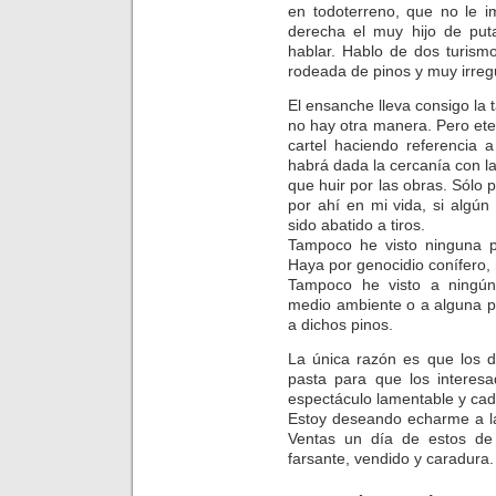
en todoterreno, que no le i
derecha el muy hijo de put
hablar. Hablo de dos turism
rodeada de pinos y muy irregu
El ensanche lleva consigo la
no hay otra manera. Pero ete
cartel haciendo referencia 
habrá dada la cercanía con 
que huir por las obras. Sólo 
por ahí en mi vida, si algú
sido abatido a tiros.
Tampoco he visto ninguna pr
Haya por genocidio conífero, 
Tampoco he visto a ningún
medio ambiente o a alguna p
a dichos pinos.
La única razón es que los d
pasta para que los interesa
espectáculo lamentable y ca
Estoy deseando echarme a la
Ventas un día de estos de
farsante, vendido y caradura.