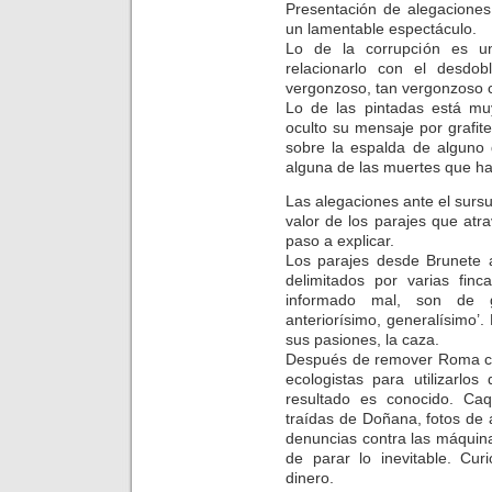
Presentación de alegaciones 
un lamentable espectáculo.
Lo de la corrupción es u
relacionarlo con el desdo
vergonzoso, tan vergonzoso 
Lo de las pintadas está mu
oculto su mensaje por grafit
sobre la espalda de alguno 
alguna de las muertes que hay
Las alegaciones ante el sursu
valor de los parajes que atr
paso a explicar.
Los parajes desde Brunete a
delimitados por varias fin
informado mal, son de g
anteriorísimo, generalísimo’. 
sus pasiones, la caza.
Después de remover Roma con
ecologistas para utilizarlo
resultado es conocido. Ca
traídas de Doñana, fotos de 
denuncias contra las máquin
de parar lo inevitable. C
dinero.