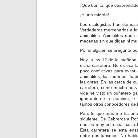
¡Qué bonito, que desprendido
¡Y una mierda!
Los ecologistas han demostr
Verdaderos mercenarios a lo
animalitos. Animalitos que 
mecenas sin que digan ni mu,
Por si alguien se pregunta po
Hoy, a las 12 de la mañana
dicha carretera. No es esa l
poco conflictivas para evitar
animalitos, los muertos- hab
las obras. En las cerca de c
carretera, como mucho he vi
vida he visto un puñetero gato
ignorante de la situación, l
tantos otros conocedores de l
Pero lo que más me ha enar
siguiente. De Cebreros a Rob
que es muy estrecha hasta l
Ésta carretera se está ens
entre dos turismos. No habl