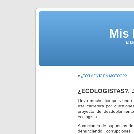
Mis
El b
«
¿TORMENTA EN MOTOGP?
¿ECOLOGISTAS?, 
Llevo mucho tiempo viendo l
esa carretera por cuestione
proyecto de desdoblamiento
ecologista.
Apariciones de supuestas dep
denunciando corrupcione