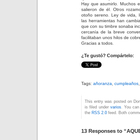
Hay que asumirlo. Muchos es
salieron de él. Otros rozam
otoño sereno. Ley de vida, 
las herramientas han cambia
que con su timbre sonaba in
cercanía de la breve conver
facilitaban unos hilos de cobr
Gracias a todos.
¿Te gustó? Compártelo:
Tags:
añoranza
,
cumpleaños
This entry was posted on Dom
is filed under
varios
. You can 
the
RSS 2.0
feed. Both commen
13 Responses to “AQ