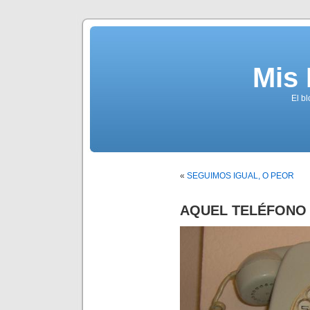
Mis
El b
«
SEGUIMOS IGUAL, O PEOR
AQUEL TELÉFONO 