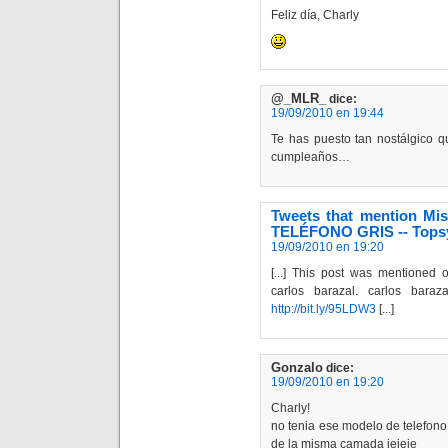
Feliz día, Charly
@_MLR_
dice:
19/09/2010 en 19:44
Te has puesto tan nostálgico q
cumpleaños…
Tweets that mention Mi
TELÉFONO GRIS -- Tops
19/09/2010 en 19:20
[...] This post was mentioned 
carlos barazal. carlos baraz
http://bit.ly/95LDW3
[...]
Gonzalo
dice:
19/09/2010 en 19:20
Charly!
no tenia ese modelo de telefono
de la misma camada jejeje