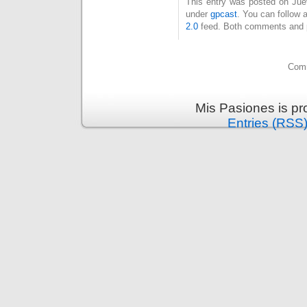
This entry was posted on Juev
under
gpcast
. You can follow 
2.0
feed. Both comments and pi
Comm
Mis Pasiones is p
Entries (RSS