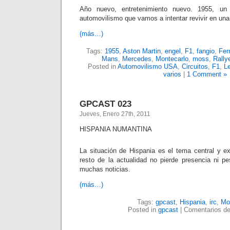
Año nuevo, entretenimiento nuevo. 1955, un
automovilismo que vamos a intentar revivir en una 
(más…)
Tags:
1955
,
Aston Martin
,
engel
,
F1
,
fangio
,
Ferr
Mans
,
Mercedes
,
Montecarlo
,
moss
,
Rally
Posted in
Automovilismo USA
,
Circuitos
,
F1
,
L
varios
|
1 Comment »
GPCAST 023
Jueves, Enero 27th, 2011
HISPANIA NUMANTINA
La situación de Hispania es el tema central y e
resto de la actualidad no pierde presencia ni 
muchas noticias.
(más…)
Tags:
gpcast
,
Hispania
,
irc
,
Mo
Posted in
gpcast
|
Comentarios de