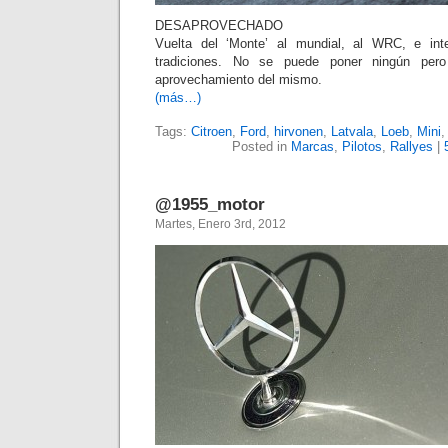
DESAPROVECHADO
Vuelta del ‘Monte’ al mundial, al WRC, e int
tradiciones. No se puede poner ningún pero
aprovechamiento del mismo.
(más…)
Tags:
Citroen
,
Ford
,
hirvonen
,
Latvala
,
Loeb
,
Mini
Posted in
Marcas
,
Pilotos
,
Rallyes
|
@1955_motor
Martes, Enero 3rd, 2012