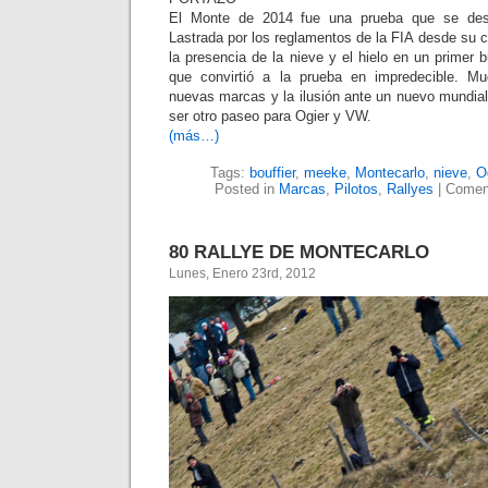
El Monte de 2014 fue una prueba que se des
Lastrada por los reglamentos de la FIA desde su 
la presencia de la nieve y el hielo en un primer b
que convirtió a la prueba en impredecible. M
nuevas marcas y la ilusión ante un nuevo mundia
ser otro paseo para Ogier y VW.
(más…)
Tags:
bouffier
,
meeke
,
Montecarlo
,
nieve
,
O
Posted in
Marcas
,
Pilotos
,
Rallyes
|
Coment
80 RALLYE DE MONTECARLO
Lunes, Enero 23rd, 2012