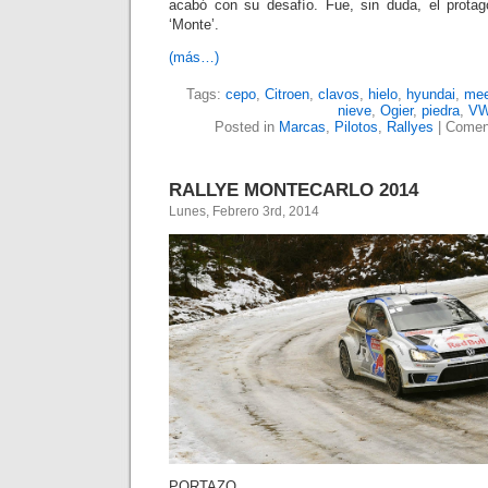
acabó con su desafío. Fue, sin duda, el protag
‘Monte’.
(más…)
Tags:
cepo
,
Citroen
,
clavos
,
hielo
,
hyundai
,
me
nieve
,
Ogier
,
piedra
,
V
Posted in
Marcas
,
Pilotos
,
Rallyes
|
Coment
RALLYE MONTECARLO 2014
Lunes, Febrero 3rd, 2014
PORTAZO