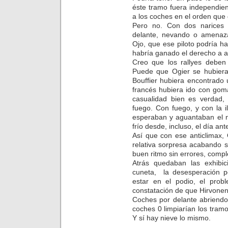
éste tramo fuera independien
a los coches en el orden que 
Pero no. Con dos narices 
delante, nevando o amenazan
Ojo, que ese piloto podría h
habría ganado el derecho a ab
Creo que los rallyes deben 
Puede que Ogier se hubiera
Bouffier hubiera encontrado
francés hubiera ido con gom
casualidad bien es verdad,
fuego. Con fuego, y con la 
esperaban y aguantaban el 
frío desde, incluso, el día ante
Así que con ese anticlimax,
relativa sorpresa acabando 
buen ritmo sin errores, compl
Atrás quedaban las exhibi
cuneta, la desesperación p
estar en el podio, el prob
constatación de que Hirvonen
Coches por delante abriendo
coches 0 limpiarían los tramos
Y sí hay nieve lo mismo.