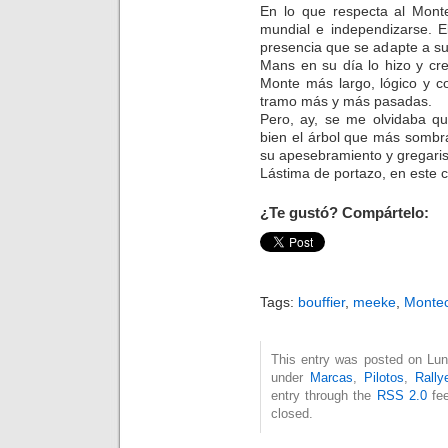
En lo que respecta al Mont
mundial e independizarse. 
presencia que se adapte a su
Mans en su día lo hizo y cr
Monte más largo, lógico y c
tramo más y más pasadas.
Pero, ay, se me olvidaba q
bien el árbol que más sombr
su apesebramiento y gregari
Lástima de portazo, en este c
¿Te gustó? Compártelo:
Tags:
bouffier
,
meeke
,
Montec
This entry was posted on Lune
under
Marcas
,
Pilotos
,
Rally
entry through the
RSS 2.0
fee
closed.