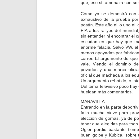
que, eso sí, amenaza con ser
Como ya se demostró con e
exhaustivo de la prueba por
postín. Este año ni lo uno ni 
FIA a los rallyes del mundia
sin entender ni encontrar el 
escudan en que hay que ma
enorme falacia. Salvo VW, e
menos apoyadas por fabrican
correr. El argumento de que
vale. Viendo el dominio 
privados y una marca ofici
oficial que machaca a los equ
Un argumento rebatido, o inte
Del tema televisivo poco hay 
huelgan más comentarios.
MARAVILLA
Entrando en la parte deportiv
falta mucha nieve para prov
elección de gomas, ya de po
tener que elegirlas para todo
Ogier perdió bastante tiem
buen golpe y Kubica, sobre 