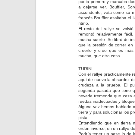
ponía primero y marcaba dos
a dejarse ver. Bouffier, S
ascendente, veía como su mo
francés Bouffier asaltaba el
ritmo.
El resto del rallye se volvi
remontó relativamente fácil
mucha suerte. Se libró de in
que la presión de correr en
creerlo y creo que es más 
mucha, que otra cosa.
TURINI
Con el rallye prácticamente re
aquí de nuevo la absurdez de
crudeza a la prueba. El punt
segunda pasada que tiene q
nevada tremenda que caza a
ruedas inadecuadas y bloquea
Alguna vez hemos hablado aq
tierra y para solucionar los 
pista.
Entendiendo que en tierra 
orden inverso, en un rallye de
Podría tener un pase lo de 