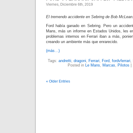
Viernes, Diciembre 6th, 2019
El tremendo accidente en Sebring de Bob McLean
Ford había ganado en Sebring. Pero un accident
Mans, más un informe en Estados Unidos, les en
problemas internos en Ferrari iban a más, poni
creando un ambiente más que enrarecido.
(más…)
Tags:
andretti
,
dragoni
,
Ferrari
,
Ford
,
fordvferrari
,
Posted in
Le Mans
,
Marcas
,
Pilotos
|
« Older Entries