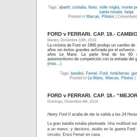
Tags:
abarth
,
cisitalia
,
florio
,
mille miglia
,
monte pe
santa rosalia
,
targa
Posted in
Marcas
,
Pilotos
|
Comentario
FORD v FERRARI. CAP. 19.- CAMBI
Martes, Diciembre 10th, 2019
La victoria de Ford en 1966 produjo un cambio de g
años sin éxitos grandes asfixiada por el esfuerzo
años Le Mans. La parte final de los 60 
automovilismo de competición con la entrada del 
(más…)
Tags:
bandini
,
Ferrari
,
Ford
,
fordvferrari
,
gu
Posted in
Le Mans
,
Marcas
,
Pilotos
|
FORD v FERRARI. CAP. 18.- “MEJO
Domingo, Diciembre 8th, 2019
Henry Ford II acaba de dar la salida a las 24 Hor
La gran batalla estaba planteada. Una multitud nun
a un nuevo, y decisivo, asalto en la guerra Ford 
circuito, Enzo Ferrari en casa.