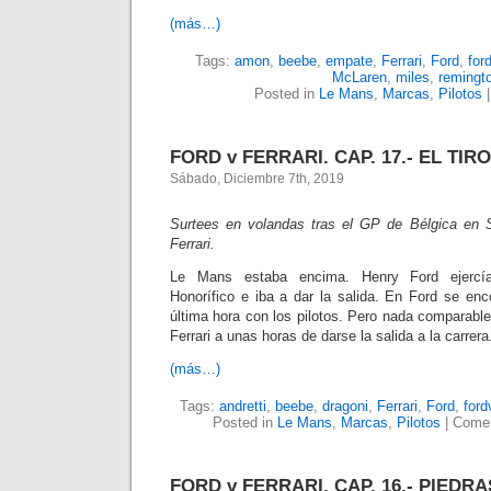
(más…)
Tags:
amon
,
beebe
,
empate
,
Ferrari
,
Ford
,
ford
McLaren
,
miles
,
remingt
Posted in
Le Mans
,
Marcas
,
Pilotos
FORD v FERRARI. CAP. 17.- EL TIRO
Sábado, Diciembre 7th, 2019
Surtees en volandas tras el GP de Bélgica en 
Ferrari.
Le Mans estaba encima. Henry Ford ejercía
Honorífico e iba a dar la salida. En Ford se en
última hora con los pilotos. Pero nada comparable 
Ferrari a unas horas de darse la salida a la carrera
(más…)
Tags:
andretti
,
beebe
,
dragoni
,
Ferrari
,
Ford
,
ford
Posted in
Le Mans
,
Marcas
,
Pilotos
|
Comen
FORD v FERRARI. CAP. 16.- PIEDR