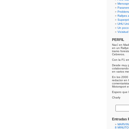
Menospre
Paraner
Problem
Rallyes a
Superpri
UHU Uni
Un poco
Vicisitu
PERFIL
Nací en Mad
en un Rally
tramo forest
Cebreros.
Con la F1 e
Desde muy p
colaborando 
en varios me
En los 2000 
redactor en 
comentarist
Motorsport 
Espero que lo
Charly
Entradas 
MARVIN
8 MINUTO