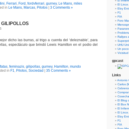
El Infie
ini
,
Ferrari
,
Ford
,
fordvferrari
,
gurney
,
Le Mans
,
miles
El Lince
ed in
Le Mans
,
Marcas
,
Pilotos
|
3 Comments »
Eloy En
F1
FIA
Foro Ma
 GILIPOLLOS
Menospre
15
Paraner
Problem
Rallyes a
ejor dicho las burras, al trigo a cuenta del ‘deleznable’, para
Superpri
ellas, espectáculo que brindó Lewis Hamilton en el podio del
UHU Uni
Un poco
Vicisitu
gpcast
fatas
,
feminazis
,
gilipollas
,
gurney
,
Hamilton
,
mundo
ted in
F1
,
Pilotos
,
Sociedad
|
35 Comments »
Links
Antonio 
Carlos (
Cebrero
Comprar
Cosecha
El Blog
El Box N
El Infie
El Lince
Eloy En
F1
FIA
Foro Ma