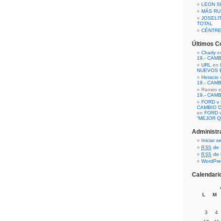
LEON S
MÁS RU
JOSELI
TOTAL
CÉNTR
Últimos C
Charly
e
19.- CAM
URL
en
NUEVOS 
Horacio
19.- CAM
Ramiro 
19.- CAM
FORD v 
CAMBIO D
en
FORD v
“MEJOR Q
Administr
Iniciar s
de 
RSS
de 
RSS
WordPre
Calendari
L
M
3
4