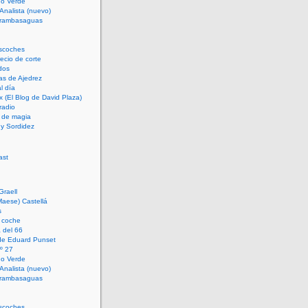
rno Verde
 Analista (nuevo)
trambasaguas
scoches
cio de corte
dos
as de Ajedrez
l día
x (El Blog de David Plaza)
radio
 de magia
d y Sordidez
Graell
Maese) Castellá
s
 coche
 del 66
 de Eduard Punset
º 27
rno Verde
 Analista (nuevo)
trambasaguas
scoches