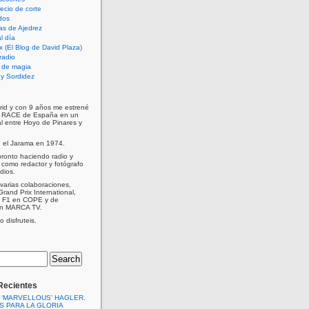
cio de corte
dos
as de Ajedrez
l día
x (El Blog de David Plaza)
radio
 de magia
d y Sordidez
rid y con 9 años me estrené
e RACE de España en un
al entre Hoyo de Pinares y
n el Jarama en 1974.
ronto haciendo radio y
como redactor y fotógrafo
dios.
varias colaboraciones,
Grand Prix International,
a F1 en COPE y de
en MARCA TV.
 disfruteis.
Recientes
 ‘MARVELLOUS’ HAGLER.
S PARA LA GLORIA