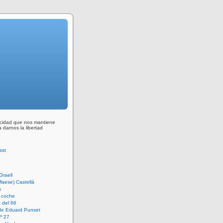
ocidad que nos mantiene
 darnos la libertad
Graell
Maese) Castellá
s
 coche
 del 66
 de Eduard Punset
º 27