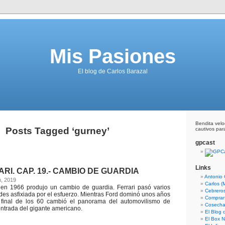
Mis Pasiones
El blog de Carlos Barazal
Bendita vel
Posts Tagged ‘gurney’
cautivos para
gpcast
Links
RI. CAP. 19.- CAMBIO DE GUARDIA
Antonio 
h, 2019
Carlos (
d en 1966 produjo un cambio de guardia. Ferrari pasó varios
Cebrero
ndes asfixiada por el esfuerzo. Mientras Ford dominó unos años
Comprar
final de los 60 cambió el panorama del automovilismo de
Cosecha
entrada del gigante americano.
El Blog
El Box N