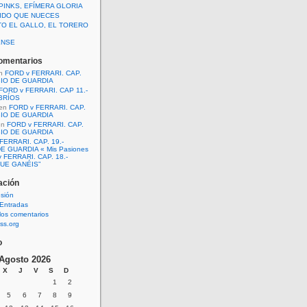
PINKS, EFÍMERA GLORIA
IDO QUE NUECES
TO EL GALLO, EL TORERO
ENSE
omentarios
n
FORD v FERRARI. CAP.
BIO DE GUARDIA
FORD v FERRARI. CAP 11.-
BRÍOS
en
FORD v FERRARI. CAP.
BIO DE GUARDIA
en
FORD v FERRARI. CAP.
BIO DE GUARDIA
FERRARI. CAP. 19.-
E GUARDIA « Mis Pasiones
 FERRARI. CAP. 18.-
UE GANÉIS”
ación
esión
Entradas
los comentarios
ss.org
o
Agosto 2026
X
J
V
S
D
1
2
5
6
7
8
9