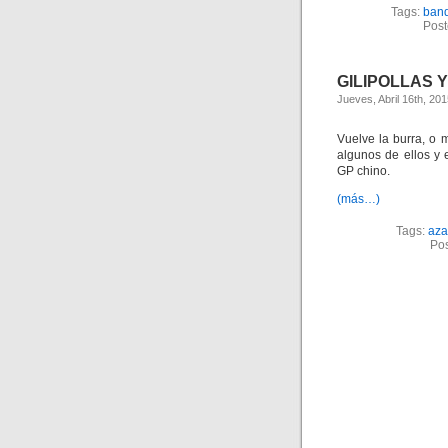
Tags:
band
Post
GILIPOLLAS Y
Jueves, Abril 16th, 20
Vuelve la burra, o m
algunos de ellos y 
GP chino.
(más…)
Tags:
aza
Pos