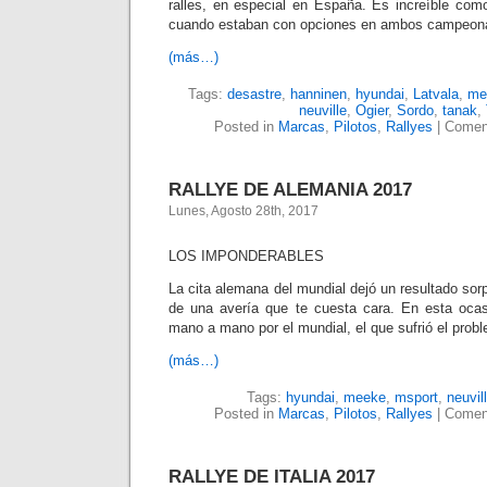
ralles, en especial en España. Es increíble com
cuando estaban con opciones en ambos campeon
(más…)
Tags:
desastre
,
hanninen
,
hyundai
,
Latvala
,
me
neuville
,
Ogier
,
Sordo
,
tanak
,
Posted in
Marcas
,
Pilotos
,
Rallyes
|
Coment
RALLYE DE ALEMANIA 2017
Lunes, Agosto 28th, 2017
LOS IMPONDERABLES
La cita alemana del mundial dejó un resultado sorp
de una avería que te cuesta cara. En esta ocas
mano a mano por el mundial, el que sufrió el prob
(más…)
Tags:
hyundai
,
meeke
,
msport
,
neuvil
Posted in
Marcas
,
Pilotos
,
Rallyes
|
Coment
RALLYE DE ITALIA 2017