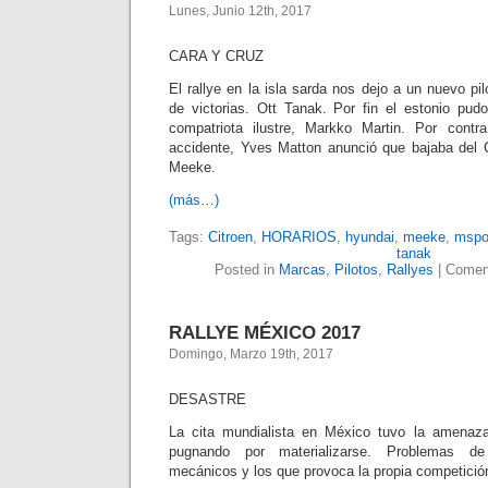
Lunes, Junio 12th, 2017
CARA Y CRUZ
El rallye en la isla sarda nos dejo a un nuevo pil
de victorias. Ott Tanak. Por fin el estonio pud
compatriota ilustre, Markko Martin. Por contr
accidente, Yves Matton anunció que bajaba del C
Meeke.
(más…)
Tags:
Citroen
,
HORARIOS
,
hyundai
,
meeke
,
mspo
tanak
Posted in
Marcas
,
Pilotos
,
Rallyes
|
Coment
RALLYE MÉXICO 2017
Domingo, Marzo 19th, 2017
DESASTRE
La cita mundialista en México tuvo la amenaz
pugnando por materializarse. Problemas de 
mecánicos y los que provoca la propia competició