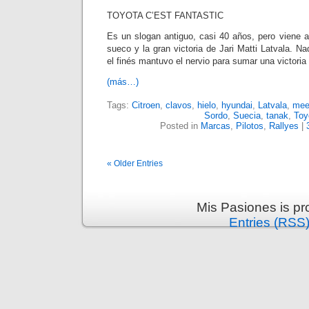
TOYOTA C’EST FANTASTIC
Es un slogan antiguo, casi 40 años, pero viene al 
sueco y la gran victoria de Jari Matti Latvala. N
el finés mantuvo el nervio para sumar una victoria 
(más…)
Tags:
Citroen
,
clavos
,
hielo
,
hyundai
,
Latvala
,
mee
Sordo
,
Suecia
,
tanak
,
Toy
Posted in
Marcas
,
Pilotos
,
Rallyes
|
« Older Entries
Mis Pasiones is p
Entries (RSS