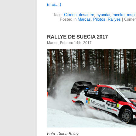
(más…)
Tags:
Citroen
,
desastre
,
hyundai
,
meeke
,
mspo
Posted in
Marcas
,
Pilotos
,
Rallyes
|
Coment
RALLYE DE SUECIA 2017
Martes, Febrero 14th, 2017
Foto: Diana Belay