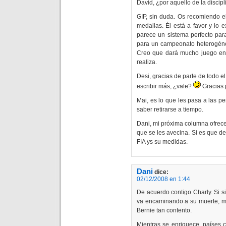
David, ¿por aquello de la discipl
GIP, sin duda. Os recomiendo el
medallas. Él está a favor y lo 
parece un sistema perfecto pa
para un campeonato heterogéne
Creo que dará mucho juego en 
realiza.
Desi, gracias de parte de todo el
escribir más, ¿vale?
Gracias 
Mai, es lo que les pasa a las p
saber retirarse a tiempo.
Dani, mi próxima columna ofrece
que se les avecina. Si es que d
FIA ys su medidas.
Dani
dice:
02/12/2008 en 1:44
De acuerdo contigo Charly. Si s
va encaminando a su muerte, mi
Bernie tan contento.
Mientras se enriquece, países 