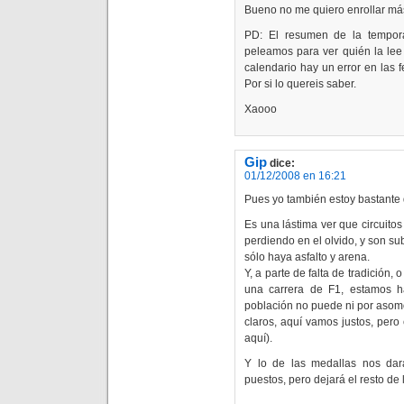
Bueno no me quiero enrollar má
PD: El resumen de la tempor
peleamos para ver quién la lee
calendario hay un error en las 
Por si lo quereis saber.
Xaooo
Gip
dice:
01/12/2008 en 16:21
Pues yo también estoy bastante 
Es una lástima ver que circuito
perdiendo en el olvido, y son su
sólo haya asfalto y arena.
Y, a parte de falta de tradición,
una carrera de F1, estamos h
población no puede ni por asomo
claros, aquí vamos justos, per
aquí).
Y lo de las medallas nos dar
puestos, pero dejará el resto de