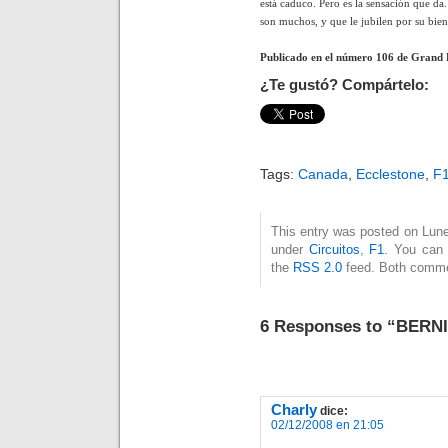
está caduco. Pero es la sensación que da
son muchos, y que le jubilen por su bien 
Publicado en el número 106 de Grand P
¿Te gustó? Compártelo:
Tags:
Canada
,
Ecclestone
,
F
This entry was posted on Lunes
under
Circuitos
,
F1
. You can 
the
RSS 2.0
feed. Both commen
6 Responses to “BER
Charly
dice:
02/12/2008 en 21:05