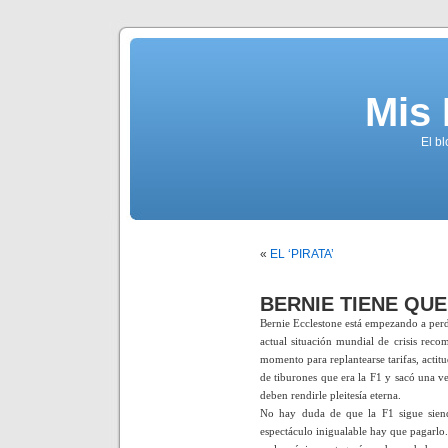
Mis
El b
«
EL ‘PIRATA’
BERNIE TIENE QU
Bernie Ecclestone está empezando a perd
actual situación mundial de crisis rec
momento para replantearse tarifas, acti
de tiburones que era la F1 y sacó una ve
deben rendirle pleitesía eterna.
No hay duda de que la F1 sigue sien
espectáculo inigualable hay que pagarlo. 