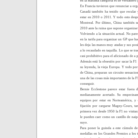
en la máxima categoría es de verdadero 
En Francia tuvieron que renunciar a org
Canadá también ha tenido que recular 
estar en 2010 o 2011. Y todo esto desp
Montreal. Por último, China también s
2010 ante la ruina que supone organizar
Volviendo a la situación actual. No pa
en la tarifa para organizar un GP que ha
les deja las manos muy atadas y sus posi
a lo recaudado en taquilla. Lo que se tr
casi prohibitivo para el aficionado de a p
Además está la obsesión por sacar la F1 
su leyenda, la vieja Europa. Y todo po
de China, preparan un circuito sensacion
una de las cosas más importantes de la F
conseguir.
Bernie Ecclestone parece estar fuera 
medianamente acertado. Su empecinami
equipos por estar en Norteamérica, y e
fijación por cargarse Magny-Cours, ta
primera vez desde 1950 la F1 no visita
le pueden caer como un castillo de naipe
suyo.
Para poner la guinda a este cúmulo de
medallas en los Grandes Premios a los t