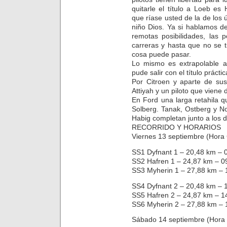
quitarle el título a Loeb es
que ríase usted de la de los 
niño Dios. Ya si hablamos d
remotas posibilidades, las 
carreras y hasta que no se 
cosa puede pasar.
Lo mismo es extrapolable a
pude salir con el título práct
Por Citroen y aparte de sus
Attiyah y un piloto que viene
En Ford una larga retahila q
Solberg. Tanak, Ostberg y No
Habig completan junto a los d
RECORRIDO Y HORARIOS
Viernes 13 septiembre (Hora
SS1 Dyfnant 1 – 20,48 km – 0
SS2 Hafren 1 – 24,87 km – 0
SS3 Myherin 1 – 27,88 km – 
SS4 Dyfnant 2 – 20,48 km – 1
SS5 Hafren 2 – 24,87 km – 1
SS6 Myherin 2 – 27,88 km – 
Sábado 14 septiembre (Hora