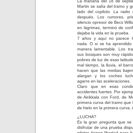
La mañana del 18 de septi
Martin se salía del tramo y g
lado del copiloto. La rad
después. Los rumores, pri
silencio opresor de Becs Will
en lágrimas, terminó de conf
dejaba la vida en la prueba.
7 años y aquí no parece h
nada. O si se ha aprendido
manera lamentable. Los tra
sus bosques son muy rápido
pobres de luz de esas latitud
mal tiempo, la lluvia, el barr
hacen que las medias bajen
alargan y los coches luch
agarre en las aceleraciones.
Claro que en esas condi
accidentes fuertes. Por ejem
de Airikkala con Ford, de M
primera curva del tramo que 
de hielo en la primera curva.
¿LUCHA?
Es la gran pregunta que se
disfrutar de una prueba disp
pilotos tienen libertad para l