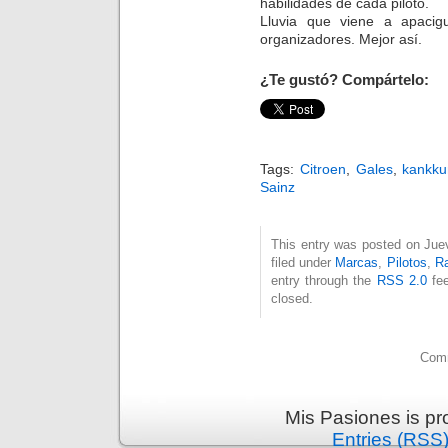
habilidades de cada piloto.
Lluvia que viene a apacig
organizadores. Mejor así.
¿Te gustó? Compártelo:
Tags:
Citroen
,
Gales
,
kankk
Sainz
This entry was posted on Jue
filed under
Marcas
,
Pilotos
,
Ra
entry through the
RSS 2.0
fee
closed.
Comm
Mis Pasiones is p
Entries (RSS