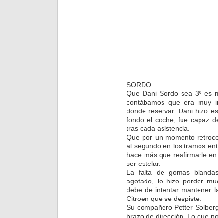
SORDO
Que Dani Sordo sea 3º es m
contábamos que era muy im
dónde reservar. Dani hizo es
fondo el coche, fue capaz d
tras cada asistencia.
Que por un momento retroced
al segundo en los tramos ent
hace más que reafirmarle en
ser estelar.
La falta de gomas blandas
agotado, le hizo perder muc
debe de intentar mantener l
Citroen que se despiste.
Su compañero Petter Solberg
brazo de dirección. Lo que no 