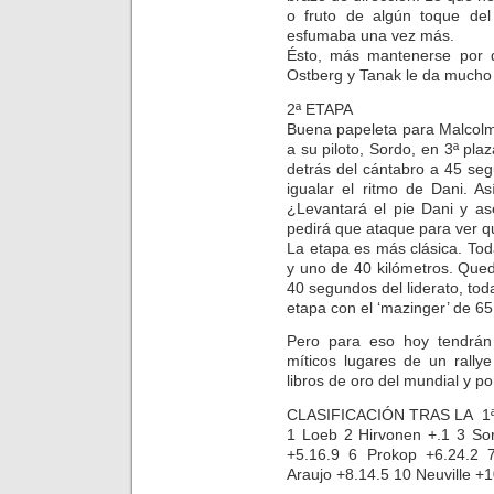
o fruto de algún toque de
esfumaba una vez más.
Ésto, más mantenerse por 
Ostberg y Tanak le da mucho 
2ª ETAPA
Buena papeleta para Malcolm 
a su piloto, Sordo, en 3ª pl
detrás del cántabro a 45 se
igualar el ritmo de Dani. A
¿Levantará el pie Dani y as
pedirá que ataque para ver q
La etapa es más clásica. To
y uno de 40 kilómetros. Que
40 segundos del liderato, tod
etapa con el ‘mazinger’ de 65
Pero para eso hoy tendrán
míticos lugares de un rally
libros de oro del mundial y p
CLASIFICACIÓN TRAS LA 1ª
1 Loeb 2 Hirvonen +.1 3 Sor
+5.16.9 6 Prokop +6.24.2 
Araujo +8.14.5 10 Neuville +