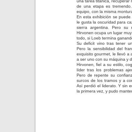
una tarea titánica, recuperar
de una etapa es tremendo
equipo, con la misma montur
En esta exhibición se puede
le gusta la oscuridad para c
sierra argentina. Pero s
Hirvonen ocupa un lugar muy i
todo, si Loeb termina ganand
Su deficit vino tras tener 
Pero la sensibilidad del fr
exquisito gourmet, le llevó a 
a ser uno con su máquina y di
Hirvonen, fiel a su estilo, co
líder tras los problemas aj
Pero de repente su confian
surcos de los tramos y a co
Así perdió el liderato. Y sin 
la primera vez, y pudo manten