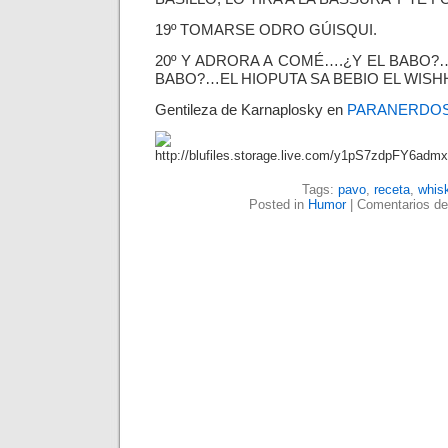
19º TOMARSE ODRO GÚISQUI.
20º Y ADRORA A COMÉ….¿Y EL BABO
BABO?…EL HIOPUTA SA BEBIO EL WISHHK
Gentileza de Karnaplosky en
PARANERDO
Tags:
pavo
,
receta
,
whis
Posted in
Humor
|
Comentarios de