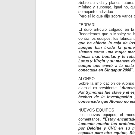
Sobre su vida y planes futuros
mínimo y supongo, igual no, qu
semejante individuo.
Pero sí lo que dijo sobre varios
FERRARI
El duro artículo colgado en la
Recordemos que a Mosley se le 
contra los equipos, los fabricant
que ha abierto la caja de lo
aunque han tirado la primer
sienten como una mujer mad
chicas más bonitas y le rob
Lotus y Virgin y su manera de
equipo que envió a la pist
conectada en Singapur 2008″.
ALONSO
Sobre la implicación de Alons
claro el ex-presidente.
“Alonso
Pat Symonds fue clave y el esp
hechos de la investigación 
convencido que Alonso no es
NUEVOS EQUIPOS
Los nuevos equipos, el mons
comentarios.
“Estoy encantad
Lamento mucho los problem
por Deloitte y CVC en su m
espacio para otro equipo, St