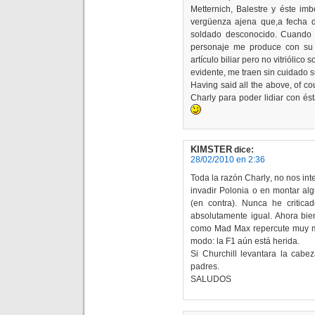
Metternich, Balestre y éste im
vergüenza ajena que,a fecha 
soldado desconocido. Cuando s
personaje me produce con su 
artículo biliar pero no vitriólic
evidente, me traen sin cuidado 
Having said all the above, of c
Charly para poder lidiar con és
KIMSTER
dice:
28/02/2010 en 2:36
Toda la razón Charly, no nos in
invadir Polonia o en montar alg
(en contra). Nunca he critic
absolutamente igual. Ahora bien
como Mad Max repercute muy m
modo: la F1 aún está herida.
Si Churchill levantara la cab
padres.
SALUDOS