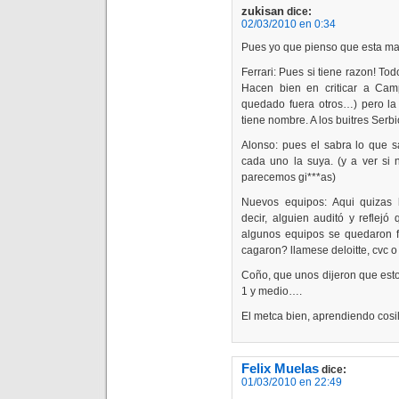
zukisan
dice:
02/03/2010 en 0:34
Pues yo que pienso que esta ma
Ferrari: Pues si tiene razon! To
Hacen bien en criticar a Ca
quedado fuera otros…) pero la 
tiene nombre. A los buitres Serb
Alonso: pues el sabra lo que s
cada uno la suya. (y a ver si 
parecemos gi***as)
Nuevos equipos: Aqui quizas 
decir, alguien auditó y reflejó
algunos equipos se quedaron 
cagaron? llamese deloitte, cvc
Coño, que unos dijeron que esto
1 y medio….
El metca bien, aprendiendo cosil
Felix Muelas
dice:
01/03/2010 en 22:49