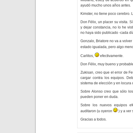
Midland, estoy de acuerdo en q
ayudó mucho unos años antes.
Kimster, no tiene poco cerebro. 
Don Félix, un placer su visita. S
y dejar constancia, no lo he vis
no haya sido publicado -cada dí
Gonzalo, Briatore no va a volver
estado igualada, pero algo me
Carlitos,
efectivamente.
Don Félix, muy bueno y probable
Zukisan, creo que el error de Fe
cargar contra los equipos. De
sistema de elección y en locura 
Sobre Alonso creo que sólo los
pueden poner en duda.
Sobre los nuevos equipos ef
auditaron (u oyeron
) y a ver 
Gracias a todos.