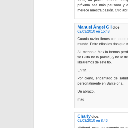
MAG, un placer departir cont
próxima sea más pausada y ex
merece nuestra pasión. Otro abra
Manuel Ángel Gil
dice:
02/03/2010 en 15:48
Cuanta razón tienes con todos 
mundo. Entre ellos los dos que
AL menos a Max lo hemos perdid
tio Gilito no la palme, (y no le
libraremos de este tio.
En fin…
Por cierto, encantado de salu
personalmente en Barcelona.
Un abrazo,
mag
Charly
dice:
02/03/2010 en 8:46