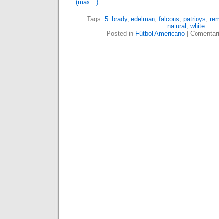
(más…)
Tags:
5
,
brady
,
edelman
,
falcons
,
patrioys
,
re
natural
,
white
Posted in
Fútbol Americano
|
Comentari