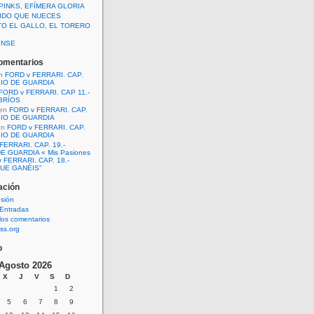
PINKS, EFÍMERA GLORIA
IDO QUE NUECES
TO EL GALLO, EL TORERO
ENSE
omentarios
n
FORD v FERRARI. CAP.
BIO DE GUARDIA
FORD v FERRARI. CAP 11.-
BRÍOS
en
FORD v FERRARI. CAP.
BIO DE GUARDIA
en
FORD v FERRARI. CAP.
BIO DE GUARDIA
FERRARI. CAP. 19.-
E GUARDIA « Mis Pasiones
 FERRARI. CAP. 18.-
UE GANÉIS”
ación
esión
Entradas
los comentarios
ss.org
o
Agosto 2026
X
J
V
S
D
1
2
5
6
7
8
9