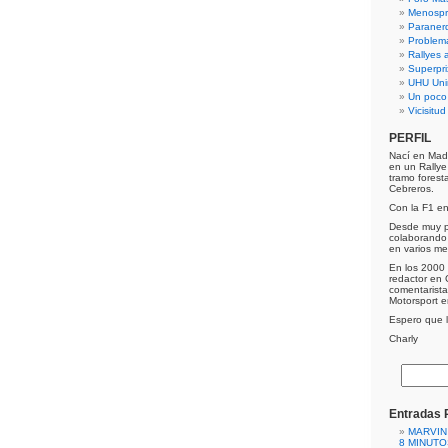
Menospre
Paraner
Problem
Rallyes a
Superpri
UHU Uni
Un poco
Vicisitu
PERFIL
Nací en Mad
en un Rally
tramo forest
Cebreros.
Con la F1 e
Desde muy p
colaborando 
en varios me
En los 2000 
redactor en 
comentarist
Motorsport 
Espero que lo
Charly
Entradas 
MARVIN
8 MINUTO