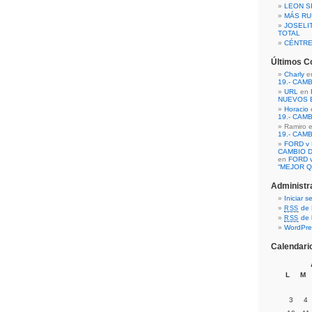
LEON S
MÁS RU
JOSELI
TOTAL
CÉNTR
Últimos C
Charly
e
19.- CAM
URL
en
NUEVOS 
Horacio
19.- CAM
Ramiro 
19.- CAM
FORD v 
CAMBIO D
en
FORD v
“MEJOR Q
Administr
Iniciar s
de 
RSS
de 
RSS
WordPre
Calendari
L
M
3
4