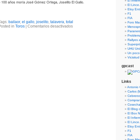
El Infie
ce 100 años moría José Gómez Ortega, Joselito El Gallo.
El Lince
Eloy En
F1
FIA
Tags:
bailaor
,
el gallo
,
joselito
,
talavera
,
total
Foro Ma
Posted in
Toros
|
Comentarios desactivados
Menospre
Paraner
Problem
Rallyes a
Superpri
UHU Uni
Un poco
Vicisitu
gpcast
Links
Antonio 
Carlos (
Cebrero
Comprar
Cosecha
El Blog
El Box N
El Infie
El Lince
Eloy En
F1
FIA
Foro Ma