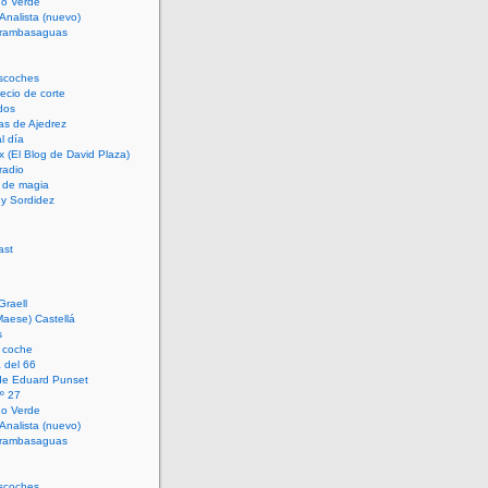
rno Verde
 Analista (nuevo)
trambasaguas
scoches
cio de corte
dos
as de Ajedrez
l día
x (El Blog de David Plaza)
radio
 de magia
d y Sordidez
Graell
Maese) Castellá
s
 coche
 del 66
 de Eduard Punset
º 27
rno Verde
 Analista (nuevo)
trambasaguas
scoches