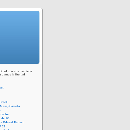
ocidad que nos mantiene
 darnos la libertad
Graell
Maese) Castellá
s
 coche
 del 66
 de Eduard Punset
º 27