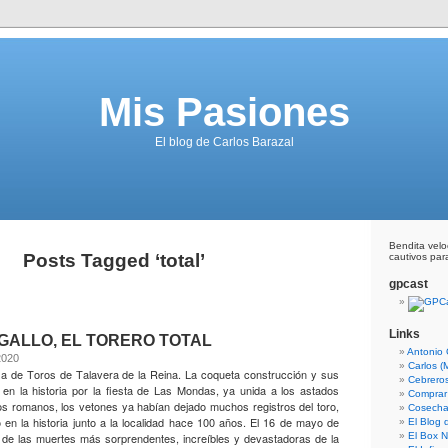
Mis Pasiones
El blog de Carlos Barazal
Bendita vel
Posts Tagged ‘total’
cautivos para
gpcast
Links
 GALLO, EL TORERO TOTAL
Antonio 
2020
Carlos (
za de Toros de Talavera de la Reina. La coqueta construcción y sus
Cebrero
 en la historia por la fiesta de Las Mondas, ya unida a los astados
Comprar
os romanos, los vetones ya habían dejado muchos registros del toro,
Cosecha
 en la historia junto a la localidad hace 100 años. El 16 de mayo de
El Blog
de las muertes más sorprendentes, increíbles y devastadoras de la
El Box N