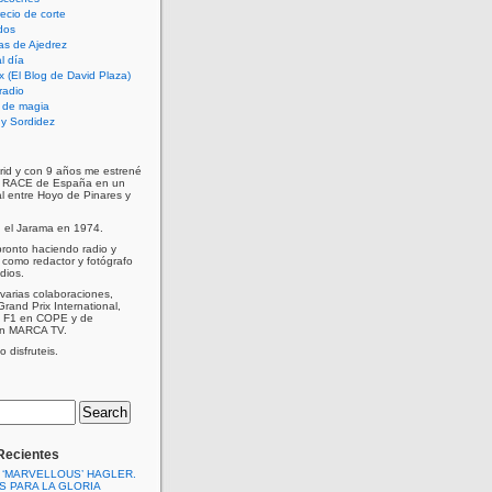
cio de corte
dos
as de Ajedrez
l día
x (El Blog de David Plaza)
radio
 de magia
d y Sordidez
rid y con 9 años me estrené
e RACE de España en un
al entre Hoyo de Pinares y
n el Jarama en 1974.
ronto haciendo radio y
como redactor y fotógrafo
dios.
varias colaboraciones,
Grand Prix International,
a F1 en COPE y de
en MARCA TV.
 disfruteis.
Recientes
 ‘MARVELLOUS’ HAGLER.
S PARA LA GLORIA