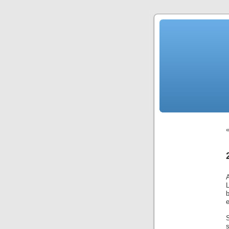
b
e
S