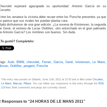
Chevrolet esperará agazapada su oportunidad. Antonio García en su
orvette.
ntre los amateur la victoria debe recaer entre los Porsche presentes ya que
o parece que sus rivales les puedan plantar cara.
jalá disfrutemos de una gran edición. ¿La novena de Kristensen, la segunda
de Gené, el estreno de Lucas Ordóñez, otro entorchado en el gran palmarés
de Antonio García? Los mimbres son buenos. Sin duda.
¿Te gustó? Compártelo:
Tags:
Audi
,
BMW
,
chevrolet
,
Ferrari
,
García
,
Gené
,
kristensen
,
Le Mans
,
Nissan
,
Ordóñez
,
peugeot
,
Porsche
This entry was posted on Sábado, Junio 11th, 2011 at 13:33 and is filed under
Circuitos
,
Le Mans
,
Marcas
,
Pilotos
. You can follow any responses to this entry through the
RSS
2.0
feed. Both comments and pings are currently closed.
2 Responses to “24 HORAS DE LE MANS 2011”