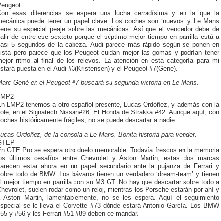
Peugeot.
Con esas diferencias se espera una lucha cerradísima y en la que la
mecánica puede tener un papel clave. Los coches son ‘nuevos’ y Le Mans
tiene su especial peaje sobre las mecánicas. Así que el vencedor debe de
alir de entre ese sexteto porque el séptimo mejor tiempo en parrilla está a
casi 5 segundos de la cabeza. Audi parece más rápido según se ponen en
pista pero parece que los Peugeot cuidan mejor las gomas y podrían tener
mejor ritmo al final de los relevos. La atención en esta categoría para mi
stará puesta en el Audi #3(Kristensen) y el Peugeot #7(Gene).
Marc Gené en el Peugeot #7 buscará su segunda victoria en Le Mans.
LMP2
En LMP2 tenemos a otro español presente, Lucas Ordóñez, y además con la
pole, en el Signatech Nissan#26. El Honda de Strakka #42. Aunque aquí, con
oches históricamente frágiles, no se puede descartar a nadie.
ucas Ordoñez, de la consola a Le Mans. Bonita historia para vender.
GTEP
En GTE Pro se espera otro duelo memorable. Todavía frescos en la memoria
los últimos desafíos entre Chevrolet y Aston Martin, estas dos marcas
parecen estar ahora en un papel secundario ante la pujanza de Ferrari y
sobre todo de BMW. Los bávaros tienen un verdadero ‘dream-team’ y tienen
l mejor tiempo en parrilla con su M3 GT. No hay que descartar sobre todo a
hevrolet, suelen rodar como un reloj, mientras los Porsche estarán por ahí y
a Aston Martin, lamentablemente, no se les espera. Aquí el seguimiento
especial se lo lleva el Corvette #73 dónde estará Antonio García. Los BMW
55 y #56 y los Ferrari #51 #89 deben de mandar.