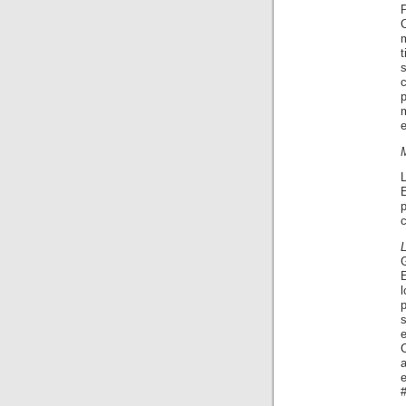
s
e
c
L
e
C
#