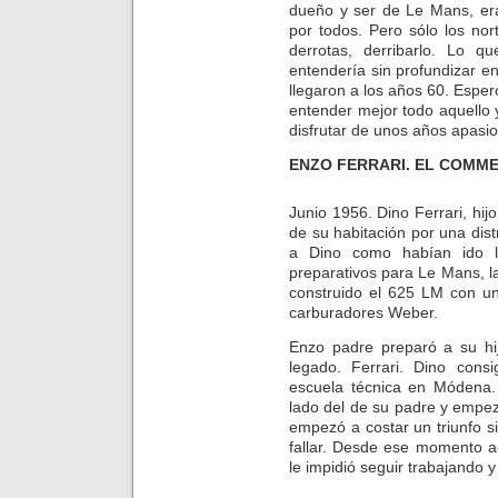
dueño y ser de Le Mans, er
por todos. Pero sólo los no
derrotas, derribarlo. Lo q
entendería sin profundizar e
llegaron a los años 60. Esper
entender mejor todo aquello y
disfrutar de unos años apasio
ENZO FERRARI. EL COMM
Junio 1956. Dino Ferrari, hij
de su habitación por una dis
a Dino como habían ido la
preparativos para Le Mans, l
construido el 625 LM con un 
carburadores Weber.
Enzo padre preparó a su hij
legado. Ferrari. Dino cons
escuela técnica en Módena
lado del de su padre y empez
empezó a costar un triunfo 
fallar. Desde ese momento 
le impidió seguir trabajando 