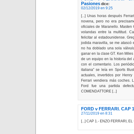
Pasiones
dice:
02/12/2019 en 9:25
[...] Unas horas después Ferr
novena, pero no era precisame
oficiales de Maranello. Masten
volandas entre la multitud. C
felicitar al estadounidense. Gr
jodida maravilla, se me atascó 
no ha doblado una sola válvula
ganar en la clase GT. Ken Miles
de un equipo en la historia de
con el comentario. Los periódic
italiana” se leía en Sports Illu
actuales, invertidos por Henry
Ferrari vendiera más coches. 
Ford fue una partida defec
COMENDATTORE [...]
FORD v FERRARI. CAP 10
27/11/2019 en 8:31
[...] CAP 1.- ENZO FERRARI, E