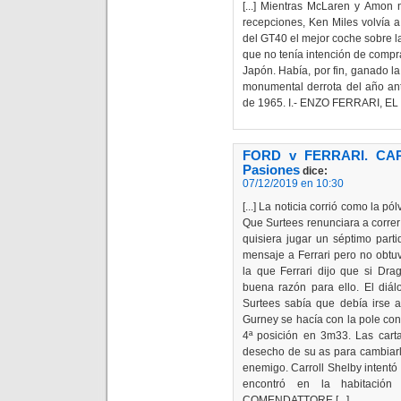
[...] Mientras McLaren y Amon n
recepciones, Ken Miles volvía 
del GT40 el mejor coche sobre la 
que no tenía intención de compr
Japón. Había, por fin, ganado la
monumental derrota del año ante
de 1965. I.- ENZO FERRARI, E
FORD v FERRARI. CAP.
Pasiones
dice:
07/12/2019 en 10:30
[...] La noticia corrió como la p
Que Surtees renunciara a corre
quisiera jugar un séptimo parti
mensaje a Ferrari pero no obtuv
la que Ferrari dijo que si Dra
buena razón para ello. El diá
Surtees sabía que debía irse a
Gurney se hacía con la pole con
4ª posición en 3m33. Las cart
desecho de su as para cambiarlo
enemigo. Carroll Shelby intentó
encontró en la habitació
COMENDATTORE [...]