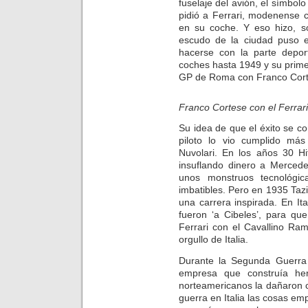
fuselaje del avión, el símbol
pidió a Ferrari, modenense 
en su coche. Y eso hizo, so
escudo de la ciudad puso e
hacerse con la parte depo
coches hasta 1949 y su prime
GP de Roma con Franco Cort
Franco Cortese con el Ferra
Su idea de que el éxito se c
piloto lo vio cumplido má
Nuvolari. En los años 30 Hi
insuflando dinero a Merced
unos monstruos tecnológi
imbatibles. Pero en 1935 Taz
una carrera inspirada. En Ita
fueron ‘a Cibeles’, para q
Ferrari con el Cavallino Ra
orgullo de Italia.
Durante la Segunda Guerra 
empresa que construía he
norteamericanos la dañaron 
guerra en Italia las cosas em