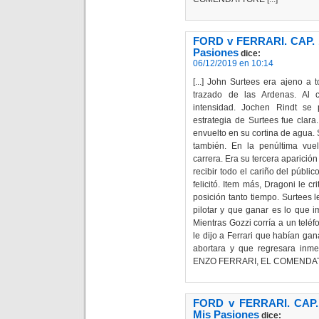
FORD v FERRARI. CAP. 
Pasiones
dice:
06/12/2019 en 10:14
[...] John Surtees era ajeno a 
trazado de las Ardenas. Al 
intensidad. Jochen Rindt se
estrategia de Surtees fue clara
envuelto en su cortina de agua. 
también. En la penúltima vue
carrera. Era su tercera aparició
recibir todo el cariño del públi
felicitó. Item más, Dragoni le 
posición tanto tiempo. Surtees l
pilotar y que ganar es lo que 
Mientras Gozzi corría a un teléfo
le dijo a Ferrari que habían gan
abortara y que regresara inm
ENZO FERRARI, EL COMENDATT
FORD v FERRARI. CAP
Mis Pasiones
dice: