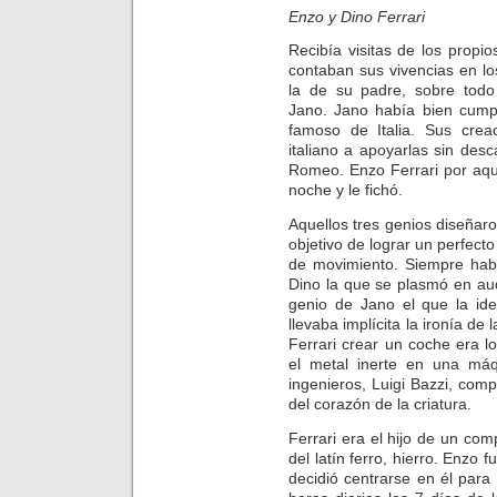
Enzo y Dino Ferrari
Recibía visitas de los propio
contaban sus vivencias en los
la de su padre, sobre tod
Jano. Jano había bien cumpl
famoso de Italia. Sus creac
italiano a apoyarlas sin des
Romeo. Enzo Ferrari por aqu
noche y le fichó.
Aquellos tres genios diseñaro
objetivo de lograr un perfecto
de movimiento. Siempre hab
Dino la que se plasmó en auq
genio de Jano el que la ide
llevaba implícita la ironía de
Ferrari crear un coche era lo
el metal inerte en una máq
ingenieros, Luigi Bazzi, comp
del corazón de la criatura.
Ferrari era el hijo de un co
del latín ferro, hierro. Enzo f
decidió centrarse en él para