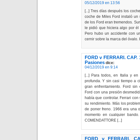
05/12/2019 en 13:56
[...] Tres días después los coc
coche de Miles Ford instaló un 
de los Ford eran tremendos. Surt
le pidió que hiciera algo por é
Pero hubo un accidente con un
cernir sobre la marca del óval
FORD v FERRARI. CAP. 
Pasiones
dice:
04/12/2019 en 9:14
[...] Para todos, en Italia y e
profunda. Y sin casi tiempo a c
gran enfrentamiento. Ford sin 
Ford con una presión desmedida
había que controlar. Ferrari co
su rendimiento. Más los problem
de poner freno. 1966 era una ol
momento en cualquier bando.
COMENDATTORE [...]
FORD v FERRARI. CA