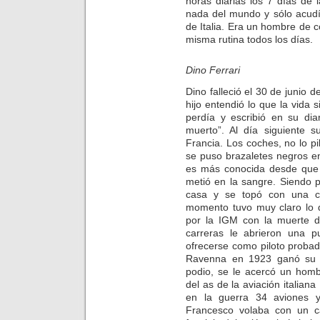
horas diarias los 7 días d
nada del mundo y sólo acudí
de Italia. Era un hombre de
misma rutina todos los días.
Dino Ferrari
Dino falleció el 30 de junio 
hijo entendió lo que la vida 
perdía y escribió en su diar
muerto”. Al día siguiente s
Francia. Los coches, no lo pi
se puso brazaletes negros en
es más conocida desde que 
metió en la sangre. Siendo 
casa y se topó con una co
momento tuvo muy claro lo 
por la IGM con la muerte 
carreras le abrieron una p
ofrecerse como piloto proba
Ravenna en 1923 ganó su pr
podio, se le acercó un homb
del as de la aviación italia
en la guerra 34 aviones 
Francesco volaba con un ca