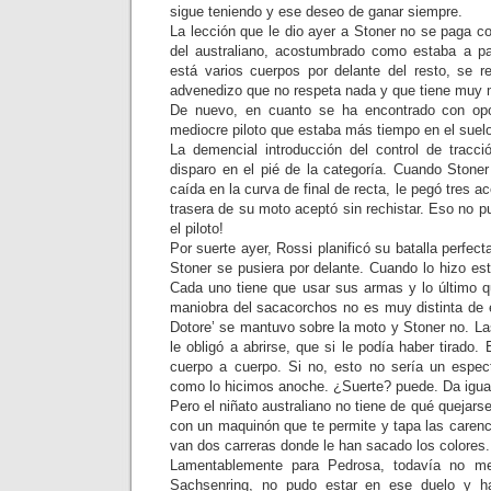
sigue teniendo y ese deseo de ganar siempre.
La lección que le dio ayer a Stoner no se paga c
del australiano, acostumbrado como estaba a 
está varios cuerpos por delante del resto, se 
advenedizo que no respeta nada y que tiene muy m
De nuevo, en cuanto se ha encontrado con opo
mediocre piloto que estaba más tiempo en el suel
La demencial introducción del control de trac
disparo en el pié de la categoría. Cuando Stone
caída en la curva de final de recta, le pegó tres a
trasera de su moto aceptó sin rechistar. Eso no 
el piloto!
Por suerte ayer, Rossi planificó su batalla perfec
Stoner se pusiera por delante. Cuando lo hizo es
Cada uno tiene que usar sus armas y lo último q
maniobra del sacacorchos no es muy distinta de e
Dotore’ se mantuvo sobre la moto y Stoner no. La
le obligó a abrirse, que si le podía haber tirado.
cuerpo a cuerpo. Si no, esto no sería un espec
como lo hicimos anoche. ¿Suerte? puede. Da igua
Pero el niñato australiano no tiene de qué quejars
con un maquinón que te permite y tapa las caren
van dos carreras donde le han sacado los colores.
Lamentablemente para Pedrosa, todavía no m
Sachsenring, no pudo estar en ese duelo y ha