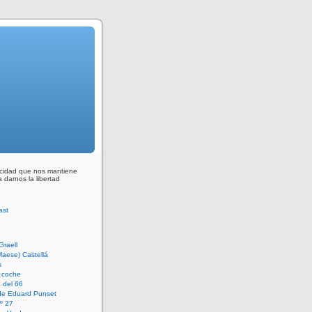
ocidad que nos mantiene
 darnos la libertad
Graell
Maese) Castellá
s
 coche
 del 66
 de Eduard Punset
º 27