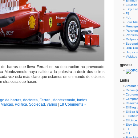
El Infie
El Lince
Eloy En
F1
FIA
Foro Ma
Menospre
Paraner
Problem
Rallyes a
Superpri
UHU Uni
Un poco
Vicisitu
gpcast
o de barras que lleva Ferrari en su decoración ha provocado
ca Montezemolo haya salido a la palestra a decir dos o tres
 cada vez está más claro que estamos en un mundo de ociosos
Links
n otra cosa que hacer.
Antonio 
Carlos (
Cebrero
Comprar
go de barras
,
doctores
,
Ferrari
,
Montezemolo
,
tontos
Cosecha
n
Marcas
,
Política
,
Sociedad
,
varios
|
18 Comments »
El Blog
El Box N
El Infie
El Lince
Eloy En
F1
FIA
Foro Ma