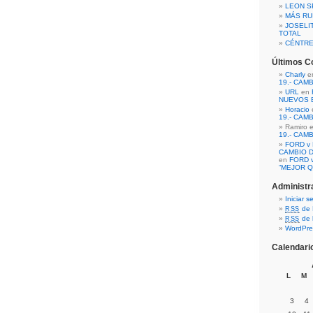
LEON S
MÁS RU
JOSELI
TOTAL
CÉNTR
Últimos C
Charly
e
19.- CAM
URL
en
NUEVOS 
Horacio
19.- CAM
Ramiro 
19.- CAM
FORD v 
CAMBIO D
en
FORD v
“MEJOR Q
Administr
Iniciar s
de 
RSS
de 
RSS
WordPre
Calendari
L
M
3
4