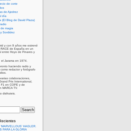
cio de corte
dos
as de Ajedrez
l día
x (El Blog de David Plaza)
radio
 de magia
d y Sordidez
rid y con 9 años me estrené
e RACE de España en un
al entre Hoyo de Pinares y
n el Jarama en 1974.
ronto haciendo radio y
como redactor y fotógrafo
dios.
varias colaboraciones,
Grand Prix International,
a F1 en COPE y de
en MARCA TV.
 disfruteis.
Recientes
 ‘MARVELLOUS’ HAGLER.
S PARA LA GLORIA