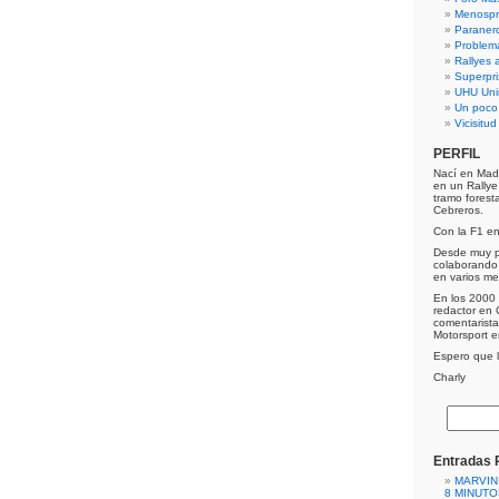
Menospre
Paraner
Problem
Rallyes a
Superpri
UHU Uni
Un poco
Vicisitu
PERFIL
Nací en Mad
en un Rally
tramo forest
Cebreros.
Con la F1 e
Desde muy p
colaborando 
en varios me
En los 2000 
redactor en 
comentarist
Motorsport 
Espero que lo
Charly
Entradas 
MARVIN
8 MINUTO