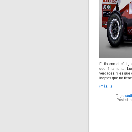
El lío con el códig
que, finalmente, Lu
verdades. Y es que
ineptos que no tiene
(más…)
Tags:
códi
Posted i