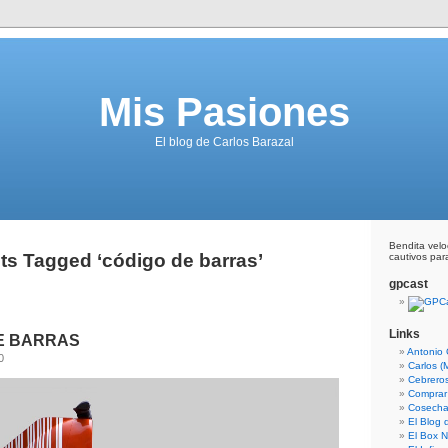
Mis Pasiones
El blog de Carlos Barazal
Bendita vel
ts Tagged ‘código de barras’
cautivos para
gpcast
Links
E BARRAS
Antonio 
0
Carlos (
Cebrero
Comprar
Cosecha
El Blog
El Box N