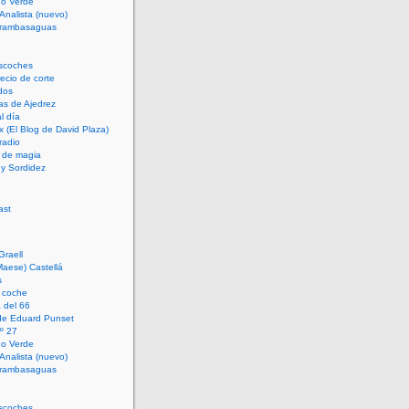
rno Verde
 Analista (nuevo)
trambasaguas
scoches
cio de corte
dos
as de Ajedrez
l día
x (El Blog de David Plaza)
radio
 de magia
d y Sordidez
Graell
Maese) Castellá
s
 coche
 del 66
 de Eduard Punset
º 27
rno Verde
 Analista (nuevo)
trambasaguas
scoches