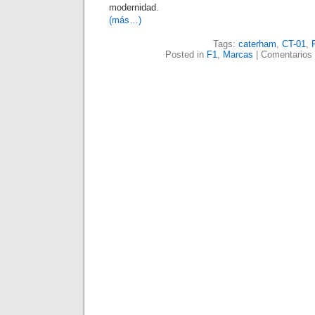
modernidad.
(más…)
Tags:
caterham
,
CT-01
,
Posted in
F1
,
Marcas
|
Comentarios 