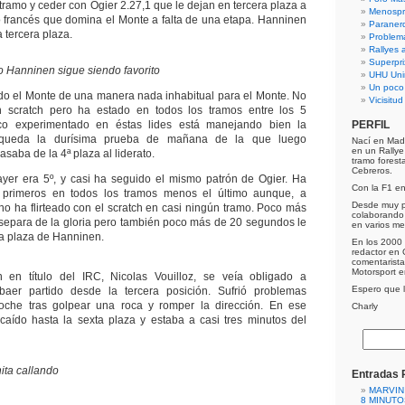
 tramo y ceder con Ogier 2.27,1 que le dejan en tercera plaza a
Menospre
to francés que domina el Monte a falta de una etapa. Hanninen
Paraner
a tercera plaza.
Problem
Rallyes a
Superpri
o Hanninen sigue siendo favorito
UHU Uni
Un poco
do el Monte de una manera nada inhabitual para el Monte. No
Vicisitu
 scratch pero ha estado en todos los tramos entre los 5
oco experimentado en éstas lides está manejando bien la
PERFIL
e queda la durísima prueba de mañana de la que luego
Nací en Mad
en un Rally
saba de la 4ª plaza al liderato.
tramo forest
Cebreros.
ayer era 5º, y casi ha seguido el mismo patrón de Ogier. Ha
Con la F1 e
 primeros en todos los tramos menos el último aunque, a
Desde muy p
 no ha flirteado con el scratch en casi ningún tramo. Poco más
colaborando 
separa de la gloria pero también poco más de 20 segundos le
en varios me
ra plaza de Hanninen.
En los 2000 
redactor en 
comentarist
Motorsport 
en título del IRC, Nicolas Vouilloz, se veía obligado a
Espero que lo
aer partido desde la tercera posición. Sufrió problemas
oche tras golpear una roca y romper la dirección. En ese
Charly
aído hasta la sexta plaza y estaba a casi tres minutos del
ita callando
Entradas 
MARVIN
8 MINUTO