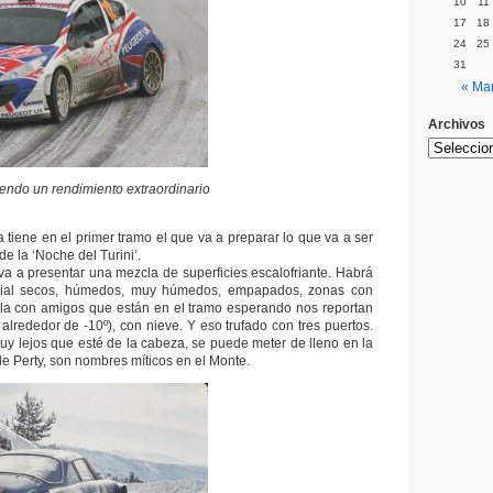
10
11
17
18
24
25
31
« Ma
Archivos
iendo un rendimiento extraordinario
tiene en el primer tramo el que va a preparar lo que va a ser
de la ‘Noche del Turini’.
va a presentar una mezcla de superficies escalofriante. Habrá
cial secos, húmedos, muy húmedos, empapados, zonas con
bla con amigos que están en el tramo esperando nos reportan
alrededor de -10º), con nieve. Y eso trufado con tres puertos.
muy lejos que esté de la cabeza, se puede meter de lleno en la
de Perty, son nombres míticos en el Monte.