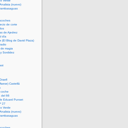
rno Verde
 Analista (nuevo)
trambasaguas
scoches
cio de corte
dos
as de Ajedrez
l día
x (El Blog de David Plaza)
radio
 de magia
d y Sordidez
Graell
Maese) Castellá
s
 coche
 del 66
 de Eduard Punset
º 27
rno Verde
 Analista (nuevo)
trambasaguas
scoches