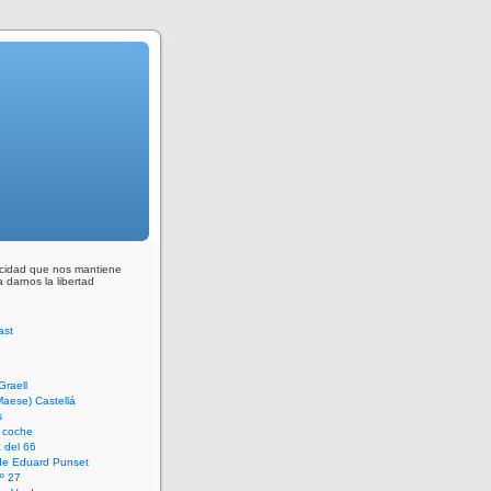
ocidad que nos mantiene
 darnos la libertad
Graell
Maese) Castellá
s
 coche
 del 66
 de Eduard Punset
º 27