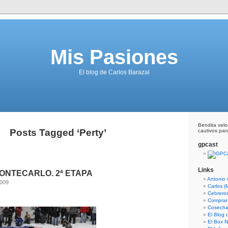
Mis Pasiones
El blog de Carlos Barazal
Bendita vel
Posts Tagged ‘Perty’
cautivos para
gpcast
Links
ONTECARLO. 2ª ETAPA
Antonio 
2009
Carlos (
Cebrero
Comprar
Cosecha
El Blog
El Box N