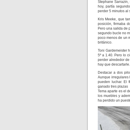
Stephane Sarrazin,
hoy, partía segundo
perder 5 minutos al s
Kris Meeke, que ta
posición, firmaba 
Pero una salida de p
segundo bucle no mo
poco menos de un mi
británico.
Toni Gardemeister h
5º a 1.40. Pero lo 
perder alrededor de
hay que descartarle.
Destacar a dos pil
Aunque irregulares 
pueden luchar. El 
ganado tres plazas
Tema aparte es el d
los muebles y ademá
ha perdido un puest