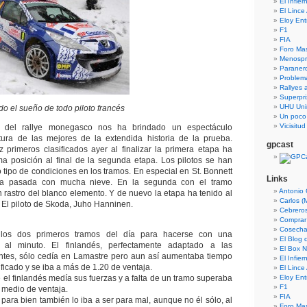
El Infie
El Lince
Eloy En
F1
FIA
Foro Ma
Menospre
Paraner
Problem
Rallyes a
Superpri
UHU Uni
o el sueño de todo piloto francés
Un poco
Vicisitu
 del rallye monegasco nos ha brindado un espectáculo
tura de las mejores de la extendida historia de la prueba.
gpcast
 primeros clasificados ayer al finalizar la primera etapa ha
a posición al final de la segunda etapa. Los pilotos se han
 tipo de condiciones en los tramos. En especial en St. Bonnett
Links
era pasada con mucha nieve. En la segunda con el tramo
Antonio 
 rastro del blanco elemento. Y de nuevo la etapa ha tenido al
Carlos (
 El piloto de Skoda, Juho Hanninen.
Cebrero
Comprar
Cosecha
los dos primeros tramos del día para hacerse con una
El Blog
r al minuto. El finlandés, perfectamente adaptado a las
El Box N
antes, sólo cedía en Lamastre pero aun así aumentaba tiempo
El Infie
ficado y se iba a más de 1.20 de ventaja.
El Lince
 el finlandés medía sus fuerzas y a falta de un tramo superaba
Eloy En
F1
 medio de ventaja.
FIA
 para bien también lo iba a ser para mal, aunque no él sólo, al
Foro Ma