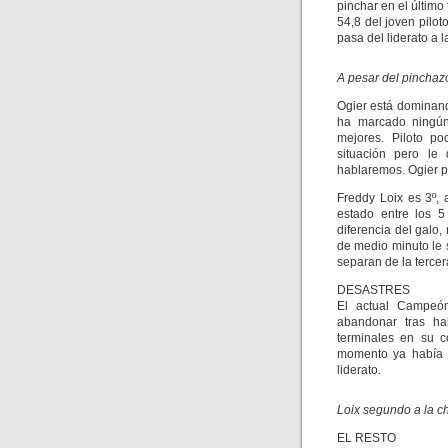
pinchar en el último
54,8 del joven pilo
pasa del liderato a l
A pesar del pinchaz
Ogier está dominan
ha marcado ningún
mejores. Piloto p
situación pero l
hablaremos. Ogier pa
Freddy Loix es 3º, 
estado entre los 5
diferencia del galo,
de medio minuto le 
separan de la terce
DESASTRES
El actual Campeón 
abandonar tras hab
terminales en su c
momento ya había c
liderato.
Loix segundo a la ch
EL RESTO