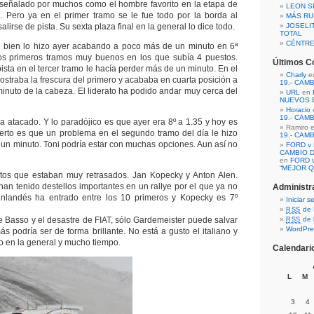
 señalado por muchos como el hombre favorito en la etapa de
LEON S
. Pero ya en el primer tramo se le fue todo por la borda al
MÁS RU
alirse de pista. Su sexta plaza final en la general lo dice todo.
JOSELI
TOTAL
CÉNTR
n bien lo hizo ayer acabando a poco más de un minuto en 6ª
dos primeros tramos muy buenos en los que subía 4 puestos.
Últimos C
ista en el tercer tramo le hacía perder más de un minuto. En el
Charly
e
straba la frescura del primero y acababa en cuarta posición a
19.- CAM
nuto de la cabeza. El liderato ha podido andar muy cerca del
URL
en
NUEVOS 
Horacio
19.- CAM
a atacado. Y lo paradójico es que ayer era 8º a 1.35 y hoy es
Ramiro 
cierto es que un problema en el segundo tramo del día le hizo
19.- CAM
 un minuto. Toni podría estar con muchas opciones. Aun así no
FORD v 
CAMBIO D
en
FORD v
“MEJOR Q
otos que estaban muy retrasados. Jan Kopecky y Anton Alen.
han tenido destellos importantes en un rallye por el que ya no
Administr
finlandés ha entrado entre los 10 primeros y Kopecky es 7º
Iniciar s
de 
RSS
e Basso y el desastre de FIAT, sólo Gardemeister puede salvar
de 
RSS
WordPre
s podría ser de forma brillante. No está a gusto el italiano y
o en la general y mucho tiempo.
Calendari
L
M
3
4