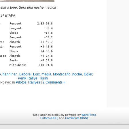
a estar a tope. Será una noche mágica
2ª ETAPA
r     Peugeot         2:35:09.8

      Peugeot             +32.4

      Skoda               +54.8

      Peugeot             +59.2

ter   Abarth            +1:40.7

zin   Peugeot           +3:42.6

      Skoda             +4:10.6

asso  Abarth            +4:17.8

      Punto             +8:12.8

      Mitsubishi       +10:01.8
o
,
hanninen
,
Laborel
,
Loix
,
magia
,
Montecarlo
,
noche
,
Ogier
,
Perty
,
Rallye
,
Turini
Posted in
Pilotos
,
Rallyes
|
2 Comments »
Mis Pasiones is proudly powered by
WordPress
Entries (RSS)
and
Comments (RSS)
.