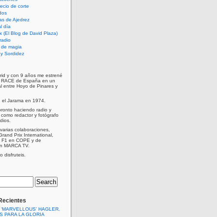
cio de corte
dos
as de Ajedrez
l día
x (El Blog de David Plaza)
radio
 de magia
d y Sordidez
rid y con 9 años me estrené
e RACE de España en un
al entre Hoyo de Pinares y
n el Jarama en 1974.
ronto haciendo radio y
como redactor y fotógrafo
dios.
varias colaboraciones,
Grand Prix International,
a F1 en COPE y de
en MARCA TV.
 disfruteis.
Recientes
 ‘MARVELLOUS’ HAGLER.
S PARA LA GLORIA