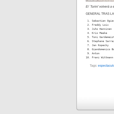
El ´Turini’ volverá 
GENERAL TRAS LA 
 1. Sebastien Ogie
 2. Freddy Loix   
 3. Juho Hanninen 
 4. Kris Meeke    
 5. Toni Gardemeis
 6. Stephane Sarra
 7. Jan Kopecky   
 8. Giandomenico B
 9. Anton         
10. Franz Wittmann
Tags:
espectacul