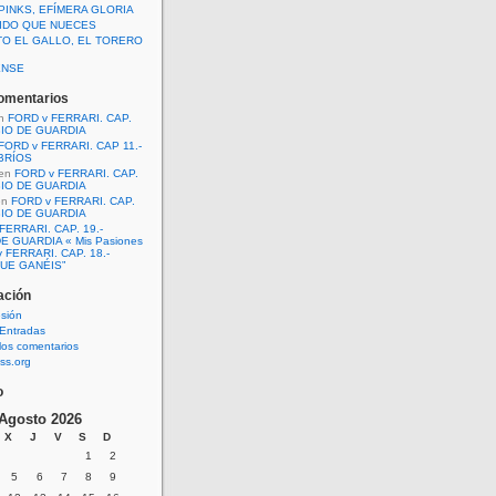
PINKS, EFÍMERA GLORIA
IDO QUE NUECES
TO EL GALLO, EL TORERO
ENSE
omentarios
n
FORD v FERRARI. CAP.
BIO DE GUARDIA
FORD v FERRARI. CAP 11.-
BRÍOS
en
FORD v FERRARI. CAP.
BIO DE GUARDIA
en
FORD v FERRARI. CAP.
BIO DE GUARDIA
FERRARI. CAP. 19.-
E GUARDIA « Mis Pasiones
 FERRARI. CAP. 18.-
UE GANÉIS”
ación
esión
Entradas
los comentarios
ss.org
o
Agosto 2026
X
J
V
S
D
1
2
5
6
7
8
9