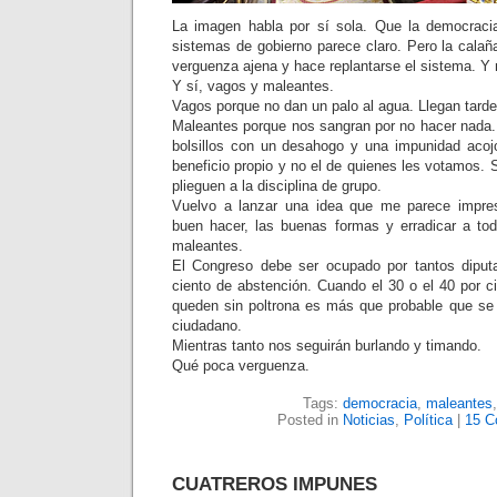
La imagen habla por sí sola. Que la democrac
sistemas de gobierno parece claro. Pero la calañ
verguenza ajena y hace replantarse el sistema. Y
Y sí, vagos y maleantes.
Vagos porque no dan un palo al agua. Llegan tarde
Maleantes porque nos sangran por no hacer nada. P
bolsillos con un desahogo y una impunidad acoj
beneficio propio y no el de quienes les votamos. 
plieguen a la disciplina de grupo.
Vuelvo a lanzar una idea que me parece impresc
buen hacer, las buenas formas y erradicar a to
maleantes.
El Congreso debe ser ocupado por tantos diputa
ciento de abstención. Cuando el 30 o el 40 por c
queden sin poltrona es más que probable que se 
ciudadano.
Mientras tanto nos seguirán burlando y timando.
Qué poca verguenza.
Tags:
democracia
,
maleantes
Posted in
Noticias
,
Política
|
15 C
CUATREROS IMPUNES