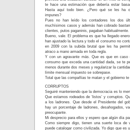
te hace una estimación que debería estar bas
Hasta aquí todo bien. ¿Pero qué se les ha oc
impunes?
Pues no han leído los contadores los dos ú
muchísimos casos y además han cobrado bastante
clientes, putos paganinis, pagaban habitualmente.
Bueno, vale. El problema es que ha llegado enero
han ajustado la lectura y todo el consumo no cont
en 2009 con la subida brutal que les ha permit
atraco a mano armada en toda regla.
Y con un agravante más. Que es que en caso
consumo que exceda una cantidad dada, se te pe
menos durante dos meses y regularizar la cantida
límite mensual impuesto se sobrepase.
Total que las compañías te matan y el gobierno te
CORRUPTOS
Seguiré manteniendo que la democracia es lo me
Que estamos rodeados de ‘listos’ y corruptos. Qu
a los ladrones. Que desde el Presidente del gobi
hay un porcentaje de ladrones, desahogados, 
preocupante.
Mi desprecio para ellos y espero que algún día 
Como siempre digo, tienen una suerte loca de 
puede catalogar como civilizada. Yo digo que es