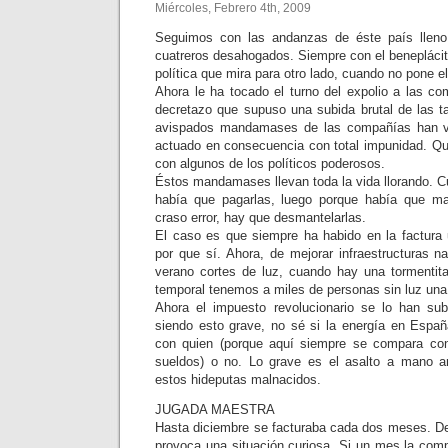
Miércoles, Febrero 4th, 2009
Seguimos con las andanzas de éste país lleno
cuatreros desahogados. Siempre con el beneplácit
política que mira para otro lado, cuando no pone e
Ahora le ha tocado el turno del expolio a las co
decretazo que supuso una subida brutal de las tar
avispados mandamases de las compañías han vis
actuado en consecuencia con total impunidad. Qu
con algunos de los políticos poderosos.
Éstos mandamases llevan toda la vida llorando. C
había que pagarlas, luego porque había que ma
craso error, hay que desmantelarlas.
El caso es que siempre ha habido en la factura 
por que sí. Ahora, de mejorar infraestructuras 
verano cortes de luz, cuando hay una tormentit
temporal tenemos a miles de personas sin luz un
Ahora el impuesto revolucionario se lo han subi
siendo esto grave, no sé si la energía en Espa
con quien (porque aquí siempre se compara co
sueldos) o no. Lo grave es el asalto a mano 
estos hideputas malnacidos.
JUGADA MAESTRA
Hasta diciembre se facturaba cada dos meses. D
provoca una situación curiosa. Si un mes la comp