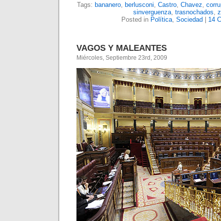
Tags:
bananero
,
berlusconi
,
Castro
,
Chavez
,
corru
sinverguenza
,
trasnochados
,
z
Posted in
Política
,
Sociedad
|
14 
VAGOS Y MALEANTES
Miércoles, Septiembre 23rd, 2009