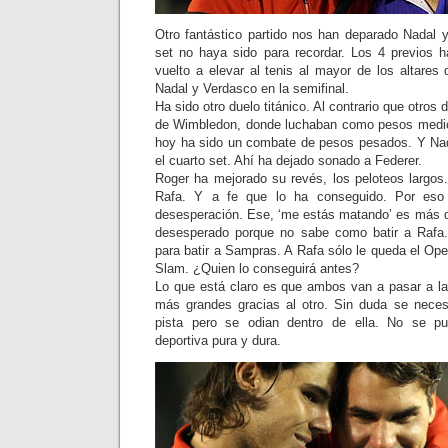
Otro fantástico partido nos han deparado Nadal y
set no haya sido para recordar. Los 4 previos h
vuelto a elevar al tenis al mayor de los altares
Nadal y Verdasco en la semifinal.
Ha sido otro duelo titánico. Al contrario que otros 
de Wimbledon, donde luchaban como pesos medio
hoy ha sido un combate de pesos pesados. Y Nad
el cuarto set. Ahí ha dejado sonado a Federer.
Roger ha mejorado su revés, los peloteos largos.
Rafa. Y a fe que lo ha conseguido. Por eso 
desesperación. Ese, ‘me estás matando’ es más qu
desesperado porque no sabe como batir a Rafa
para batir a Sampras. A Rafa sólo le queda el Op
Slam. ¿Quien lo conseguirá antes?
Lo que está claro es que ambos van a pasar a la h
más grandes gracias al otro. Sin duda se neces
pista pero se odian dentro de ella. No se pu
deportiva pura y dura.