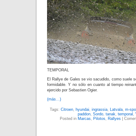
TEMPORAL
El Rallye de Gales se vio sacudido, como suele se
formidable. Y no sólo en cuanto al tiempo reinan
ejercido por Sebastien Ogier.
(más…)
Tags:
Citroen
,
hyundai
,
ingrassia
,
Latvala
,
m-spo
paddon
,
Sordo
,
tanak
,
temporal
,
Posted in
Marcas
,
Pilotos
,
Rallyes
|
Coment