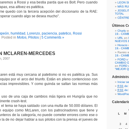
paremos a Rossi y esa bestia parda que es Bolt. Pero cuando
LEON S
apas, esa altivez es patética.
MÁS RU
JOSELI
me quedo con la tercera acepción del diccionario de la RAE:
TOTAL
esperar cuando algo se desea mucho”.
CÉNTR
Últimos C
Charly
e
peón
,
humildad
,
Lorenzo
,
paciencia
,
patetico
,
Rossi
19.- CAM
Posted in
Motos
,
Pilotos
|
5 Comments »
URL
en
NUEVOS 
Horacio
19.- CAM
Ramiro 
EN MCLAREN-MERCEDES
19.- CAM
h, 2007
FORD v 
CAMBIO D
en
FORD v
“MEJOR Q
aren está muy cercana al patetismo si no es patética ya. Sus
Administr
equipo por el arco del triunfo. Están en pleno contencioso con
Iniciar s
ncias imprevisibles. Y como guinda se saltan las normas más
de 
RSS
de 
RSS
WordPre
el uso de una caja de cambios más ligera en Hungría que no
inente crash-test.
Calendari
el tema se haya saldado con una multa de 50.000 dólares. El
 equipo como McLaren, con los patrocinadores que tiene y
L
M
unteros de la categoría, no puede cometer errores como ese o
 la de no dejar hablar a sus pilotos con la prensa el jueves de
3
4