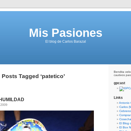
Mis Pasiones
El blog de Carlos Barazal
Bendita vel
Posts Tagged ‘patetico’
cautivos para
gpcast
Links
 HUMILDAD
Antonio 
 2009
Carlos (
Cebrero
Comprar
Cosecha
El Blog
El Box N