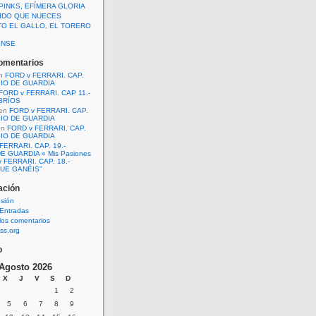
PINKS, EFÍMERA GLORIA
IDO QUE NUECES
TO EL GALLO, EL TORERO
ENSE
omentarios
n
FORD v FERRARI. CAP.
BIO DE GUARDIA
FORD v FERRARI. CAP 11.-
BRÍOS
en
FORD v FERRARI. CAP.
BIO DE GUARDIA
en
FORD v FERRARI. CAP.
BIO DE GUARDIA
FERRARI. CAP. 19.-
E GUARDIA « Mis Pasiones
 FERRARI. CAP. 18.-
UE GANÉIS”
ación
esión
Entradas
los comentarios
ss.org
o
Agosto 2026
X
J
V
S
D
1
2
5
6
7
8
9