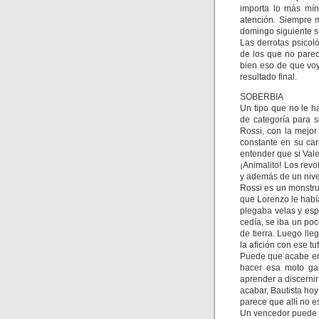
importa lo más mí
atención. Siempre 
domingo siguiente s
Las derrotas psicol
de los que no parec
bien eso de que voy 
resultado final.
SOBERBIA
Un tipo que no le 
de categoría para s
Rossi, con la mejor
constante en su car
entender que si Val
¡Animalito! Los rev
y además de un nivel
Rossi es un monstru
que Lorenzo le habí
plegaba velas y esp
cedía, se iba un po
de tierra. Luego lle
la afición con ese tu
Puede que acabe en 
hacer esa moto ga
aprender a discernir
acabar, Bautista hoy
parece que allí no e
Un vencedor puede s