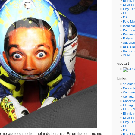
El Infie
El Lince
Eloy En
F1
FIA
Foro Ma
Menospre
Paraner
Problem
Rallyes a
Superpri
UHU Uni
Un poco
Vicisitu
gpcast
Links
Antonio 
Carlos (
Cebrero
Comprar
Cosecha
El Blog
El Box N
El Infie
El Lince
Eloy En
F1
FIA
o me apetece mucho hablar de Lorenzo. Es un tipo que no me
Foro Ma