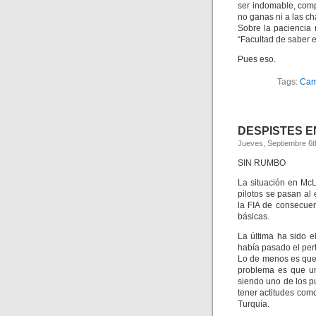
ser indomable, com
no ganas ni a las ch
Sobre la paciencia 
“Facultad de saber 
Pues eso.
Tags:
Cam
DESPISTES 
Jueves, Septiembre 6t
SIN RUMBO
La situación en McL
pilotos se pasan al 
la FIA de consecue
básicas.
La última ha sido 
había pasado el pert
Lo de menos es que 
problema es que un
siendo uno de los p
tener actitudes como
Turquía.