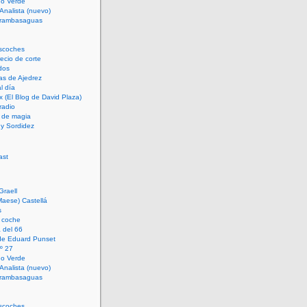
rno Verde
 Analista (nuevo)
trambasaguas
scoches
cio de corte
dos
as de Ajedrez
l día
x (El Blog de David Plaza)
radio
 de magia
d y Sordidez
Graell
Maese) Castellá
s
 coche
 del 66
 de Eduard Punset
º 27
rno Verde
 Analista (nuevo)
trambasaguas
scoches