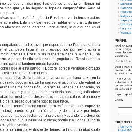
nimo aunque un domingo tras otro se empeña en llamar mi
Menospre
me digo que ya ha llegado al tope de despropósitos. Pero al
Paraner
Problem
e supera.
Rallyes a
ógicas que le está infringiendo Rossi son verdaderos masters
Superpri
e aprender. Está muy bien eso de hablar en plural. Está muy
UHU Uni
a atacar en todos los sitios. Pero al final, lo que queda es el
Un poco
Vicisitu
PERFIL
ha empatado a nadie, tuvo que esperar a que Pedrosa subiera
Nací en Mad
er él campeón, llega al mejor equipo hoy por hoy, gracias a
en un Rally
tramo forest
 moto, gracias a Rossi, y sin respetar a nada ni a nadie, una
Cebreros.
rera. A pesar de ello se lanza a la yugular de Rossi dando a
Con la F1 e
entino gana él también puede hacerlo.
Desde muy p
olcones que le está dando ‘Il Dottore’ son de verdadero órdago
colaborando 
 casi humillante. Y sin el casi.
en varios me
o superlativo. Se la ha ido a devolver en la misma curva en la
En los 2000 
a pasado poco antes. Le ha ganado el sitio. Y donde Valentino
redactor en 
comentarist
eraba una mejor ocasión, Lorenzo se llenaba de soberbia, no
Motorsport 
co de trazada y su rueda delantera decía basta atragantándose
Espero que lo
gaban los gestitos de desesperación, las disculpas al equipo y
Charly
fillo de falsedad que tiene todo lo que hace.
Ducati, tendrá mucho dinero pero está por ver si es capaz de
nadora, puede seguir en Yamaha, y de una vez por todas
 cuando hay que luchar por una victoria y cuando la victoria es
 por ejemplo, o, a pesar de lo dicho, podría ir a Honda, aunque
Entradas 
s muy bien venido.
MARVIN
er o no humilde. El deseo de demostrar la superioridad suele
8 MINUTO