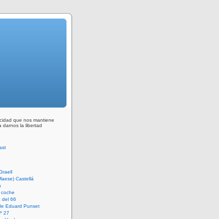
ocidad que nos mantiene
 darnos la libertad
Graell
Maese) Castellá
s
 coche
 del 66
 de Eduard Punset
º 27