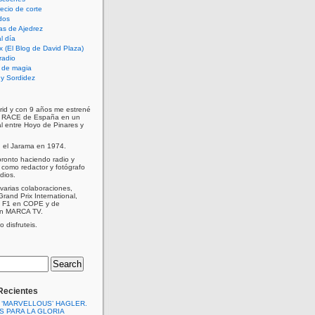
cio de corte
dos
as de Ajedrez
l día
x (El Blog de David Plaza)
radio
 de magia
d y Sordidez
rid y con 9 años me estrené
e RACE de España en un
al entre Hoyo de Pinares y
n el Jarama en 1974.
ronto haciendo radio y
como redactor y fotógrafo
dios.
varias colaboraciones,
Grand Prix International,
a F1 en COPE y de
en MARCA TV.
 disfruteis.
Recientes
 ‘MARVELLOUS’ HAGLER.
S PARA LA GLORIA