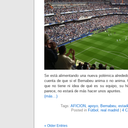
Se está alimentando una nueva polémica alrededo
cuenta de que si el Bernabeu anima o no anima.
que no tiene ni idea de qué es su equipo, su hi
parece, no estará de más hacer unos apuntes.
(más…)
Tags:
AFICION
,
apoyo
,
Bernabeu
,
estad
Posted in
Fútbol
,
real madrid
|
4 C
« Older Entries