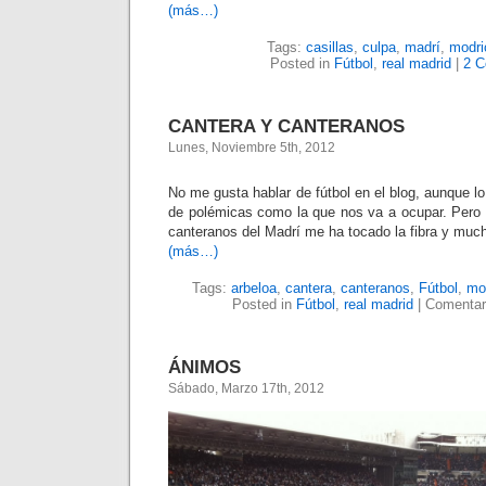
(más…)
Tags:
casillas
,
culpa
,
madrí
,
modri
Posted in
Fútbol
,
real madrid
|
2 C
CANTERA Y CANTERANOS
Lunes, Noviembre 5th, 2012
No me gusta hablar de fútbol en el blog, aunque 
de polémicas como la que nos va a ocupar. Pero e
canteranos del Madrí me ha tocado la fibra y muc
(más…)
Tags:
arbeloa
,
cantera
,
canteranos
,
Fútbol
,
mo
Posted in
Fútbol
,
real madrid
|
Comentar
ÁNIMOS
Sábado, Marzo 17th, 2012