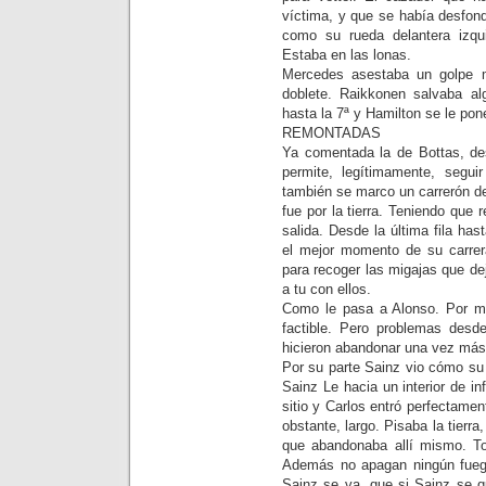
víctima, y que se había desfon
como su rueda delantera izq
Estaba en las lonas.
Mercedes asestaba un golpe 
doblete. Raikkonen salvaba al
hasta la 7ª y Hamilton se le pon
REMONTADAS
Ya comentada la de Bottas, de
permite, legítimamente, seguir
también se marco un carrerón de
fue por la tierra. Teniendo que
salida. Desde la última fila hast
el mejor momento de su carrera
para recoger las migajas que de
a tu con ellos.
Como le pasa a Alonso. Por mo
factible. Pero problemas desde
hicieron abandonar una vez más
Por su parte Sainz vio cómo su
Sainz Le hacia un interior de in
sitio y Carlos entró perfectamen
obstante, largo. Pisaba la tierra
que abandonaba allí mismo. To
Además no apagan ningún fuego
Sainz se va, que si Sainz se 