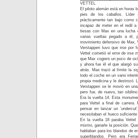
VETTEL
El piloto alemán está en horas 
pies de los caballos. Líder
prácticamente tan bajo como c
incapaz de meter en el redil a
tiesas con Max en una lucha 
varias vueltas pegado a él, 
movimiento defensivo de Max, Vet
Verstappen tuvo que irse por f
Vettel cometió el error de irse
que Max cogiers un poco de oxíg
y ahora fue él el que alargó s
atrás. Max trazó al límite la si
todo el coche en un vano intento
propia medicina y le destrozó. L
Verstappen se le movió en una 
pero fue, de nuevo, tan sibilin
Era la vuelta 14. Esta monumen
para Vettel a final de carrera
pensar en lanzar un ‘undercut’
necesitaban el hueco suficiente
En la vuelta 18 paraba Vettel 
mismo, ganarle la posición. Que
hablaban para los blandos de en
superblandos. Pero era Ferr