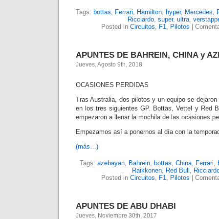
Tags:
bottas
,
Ferrari
,
Hamilton
,
hyper
,
Mercedes
,
P
Ricciardo
,
super
,
ultra
,
verstapp
Posted in
Circuitos
,
F1
,
Pilotos
|
Comenta
APUNTES DE BAHREIN, CHINA y A
Jueves, Agosto 9th, 2018
OCASIONES PERDIDAS
Tras Australia, dos pilotos y un equipo se dejar
en los tres siguientes GP. Bottas, Vettel y Red Bu
empezaron a llenar la mochila de las ocasiones p
Empezamos así a ponernos al día con la tempora
(más…)
Tags:
azebayan
,
Bahrein
,
bottas
,
China
,
Ferrari
,
Raikkonen
,
Red Bull
,
Ricciard
Posted in
Circuitos
,
F1
,
Pilotos
|
Comenta
APUNTES DE ABU DHABI
Jueves, Noviembre 30th, 2017