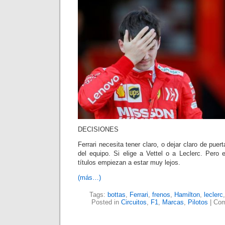
DECISIONES
Ferrari necesita tener claro, o dejar claro de puert
del equipo. Si elige a Vettel o a Leclerc. Pero e
títulos empiezan a estar muy lejos.
(más…)
Tags:
bottas
,
Ferrari
,
frenos
,
Hamilton
,
leclerc
Posted in
Circuitos
,
F1
,
Marcas
,
Pilotos
|
Com