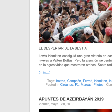
EL DESPERTAR DE LA BESTIA
Lewis Hamilton consiguió una gran victoria en ca
niveles a Valteri Bottas. Pero la atención se cent
en la agresividad que mostraron ambos. Sobre to
(más…)
Tags:
bottas
,
Campeón
,
Ferrari
,
Hamilton
,
le
Posted in
Circuitos
,
F1
,
Marcas
,
Pilotos
|
Com
APUNTES DE AZEIRBAYÁN 2019
Viernes, Mayo 17th, 2019