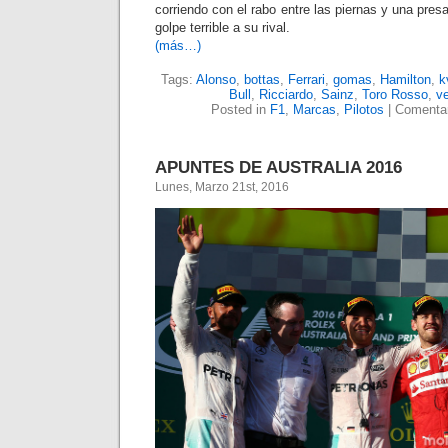
corriendo con el rabo entre las piernas y una pre
golpe terrible a su rival.
(más…)
Tags:
Alonso
,
bottas
,
Ferrari
,
gomas
,
Hamilton
,
k
Bull
,
Ricciardo
,
Sainz
,
Toro Rosso
,
ve
Posted in
F1
,
Marcas
,
Pilotos
|
Comentar
APUNTES DE AUSTRALIA 2016
Lunes, Marzo 21st, 2016