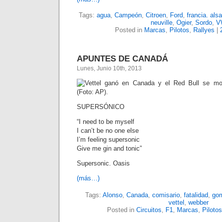
Tags:
agua
,
Campeón
,
Citroen
,
Ford
,
francia. alsa
neuville
,
Ogier
,
Sordo
,
V
Posted in
Marcas
,
Pilotos
,
Rallyes
|
APUNTES DE CANADÁ
Lunes, Junio 10th, 2013
SUPERSÓNICO
“I need to be myself
I can’t be no one else
I’m feeling supersonic
Give me gin and tonic”
Supersonic. Oasis
(más…)
Tags:
Alonso
,
Canada
,
comisario
,
fatalidad
,
go
vettel
,
webber
Posted in
Circuitos
,
F1
,
Marcas
,
Pilotos