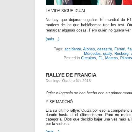
LA VIDA SIGUE IGUAL
No hay que dejarse engañar. El mundial de F1 
matices de los que hablábamos tras los test. O
remarcar algunas cosas. Pero quién no quiera ver l
(más…)
Tags:
accidente
,
Alonso
,
desastre
,
Ferrari
,
fi
Mercedes
,
qualy
,
Rosberg
,
Posted in
Circuitos
,
F1
,
Marcas
,
Pilotos
RALLYE DE FRANCIA
Domingo, Octubre 6th, 2013
Ogier e Ingrasia se han hecho con su primer mun
Y SE MARCHÓ
Era su último rallye. Quizá por eso la competencia
durado hasta el el último tramo. Para no moles
categoría. Dios que decidió bajar una vez más a l
por la victoria.
(más…)