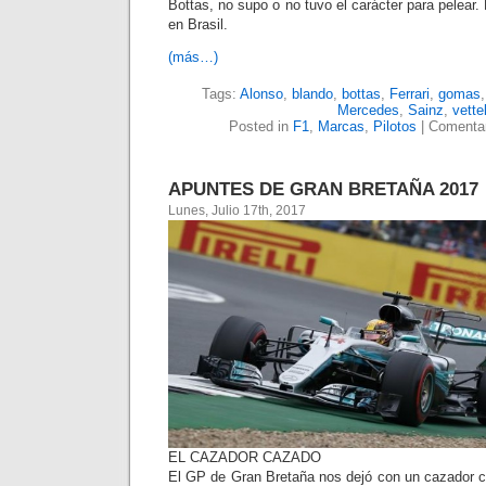
Bottas, no supo o no tuvo el carácter para pelear.
en Brasil.
(más…)
Tags:
Alonso
,
blando
,
bottas
,
Ferrari
,
gomas
Mercedes
,
Sainz
,
vette
Posted in
F1
,
Marcas
,
Pilotos
|
Comentar
APUNTES DE GRAN BRETAÑA 2017
Lunes, Julio 17th, 2017
EL CAZADOR CAZADO
El GP de Gran Bretaña nos dejó con un cazador ca