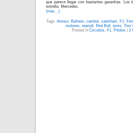
que parece llegar con bastantes garantías. Los d
estrella. Mercedes.
(más…)
Tags:
Alonso
,
Bahrein
,
camboi
,
caterham
,
F1
,
Ferr
motores
,
reanult
,
Red Bull
,
tests
,
Toro
Posted in
Circuitos
,
F1
,
Pilotos
|
2 