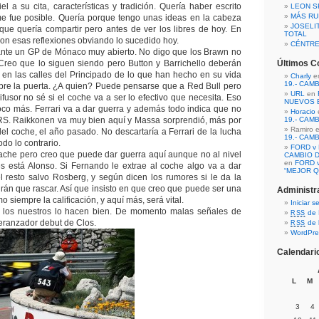
el a su cita, características y tradición. Quería haber escrito
LEON S
MÁS RU
me fue posible. Quería porque tengo unas ideas en la cabeza
JOSELI
ue quería compartir pero antes de ver los libres de hoy. En
TOTAL
con esas reflexiones obviando lo sucedido hoy.
CÉNTR
nte un GP de Mónaco muy abierto. No digo que los Brawn no
 Creo que lo siguen siendo pero Button y Barrichello deberán
Últimos C
en las calles del Principado de lo que han hecho en su vida
Charly
e
19.- CAM
 abre la puerta. ¿A quien? Puede pensarse que a Red Bull pero
URL
en
ifusor no sé si el coche va a ser lo efectivo que necesita. Eso
NUEVOS 
oco más. Ferrari va a dar guerra y además todo indica que no
Horacio
RS. Raikkonen va muy bien aquí y Massa sorprendió, más por
19.- CAM
Ramiro 
el coche, el año pasado. No descartaría a Ferrari de la lucha
19.- CAM
todo lo contrario.
FORD v 
ache pero creo que puede dar guerra aquí aunque no al nivel
CAMBIO D
en
FORD v
s está Alonso. Si Fernando le extrae al coche algo va a dar
“MEJOR Q
 resto salvo Rosberg, y según dicen los rumores si le da la
drán que rascar. Así que insisto en que creo que puede ser una
Administr
o siempre la calificación, y aquí más, será vital.
Iniciar s
los nuestros lo hacen bien. De momento malas señales de
de 
RSS
peranzador debut de Clos.
de 
RSS
WordPre
Calendari
L
M
3
4