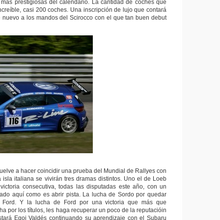
 más prestigiosas del calendario. La cantidad de coches que
ncreíble, casi 200 coches. Una inscripción de lujo que contará
e nuevo a los mandos del Scirocco con el que tan buen debut
vuelve a hacer coincidir una prueba del Mundial de Rallyes con
 isla italiana se vivirán tres dramas distintos. Uno el de Loeb
victoria consecutiva, todas las disputadas este año, con un
do aquí como es abrir pista. La lucha de Sordo por quedar
s Ford. Y la lucha de Ford por una victoria que más que
cha por los títulos, les haga recuperar un poco de la reputacióin
stará Egoi Valdés continuando su aprendizaje con el Subaru