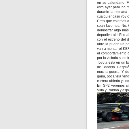
en su calendario. Fi
esto ayer pero no 
durante la semana q
cualquier caso voy 
Creo que estamos a
sean favoritos. No.
demostrar algo más 
deportiva allí. Eso
con el estreno del d
abre la puerta un p
van a montar el KE
el comportamiento d
por la victoria si no 
Toyota está en un b
de Bahrein. Despué
mucha guerra. Y del
gana, poca tela ten
carrera abierta y com
En GP2 veremos si 
Villa y Roldán y es