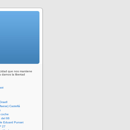
ocidad que nos mantiene
 darnos la libertad
Graell
Maese) Castellá
s
 coche
 del 66
 de Eduard Punset
º 27