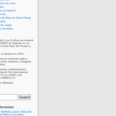
cio de corte
dos
as de Ajedrez
l día
x (El Blog de David Plaza)
radio
 de magia
d y Sordidez
rid y con 9 años me estrené
e RACE de España en un
al entre Hoyo de Pinares y
n el Jarama en 1974.
ronto haciendo radio y
como redactor y fotógrafo
dios.
varias colaboraciones,
Grand Prix International,
a F1 en COPE y de
en MARCA TV.
 disfruteis.
Recientes
 ‘MARVELLOUS’ HAGLER.
S PARA LA GLORIA