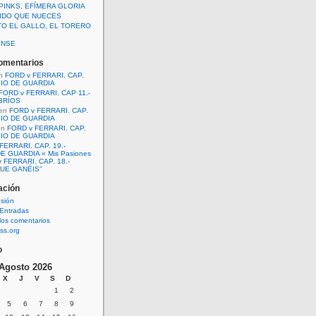
PINKS, EFÍMERA GLORIA
IDO QUE NUECES
TO EL GALLO, EL TORERO
ENSE
omentarios
n
FORD v FERRARI. CAP.
BIO DE GUARDIA
FORD v FERRARI. CAP 11.-
BRÍOS
en
FORD v FERRARI. CAP.
BIO DE GUARDIA
en
FORD v FERRARI. CAP.
BIO DE GUARDIA
FERRARI. CAP. 19.-
E GUARDIA « Mis Pasiones
 FERRARI. CAP. 18.-
UE GANÉIS”
ación
esión
Entradas
los comentarios
ss.org
o
Agosto 2026
X
J
V
S
D
1
2
5
6
7
8
9