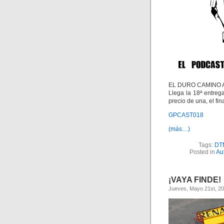
EL DURO CAMINO A
Llega la 18ª entreg
precio de una, el fin
GPCAST018
(más…)
Tags:
DT
Posted in
Au
¡VAYA FINDE!
Jueves, Mayo 21st, 2