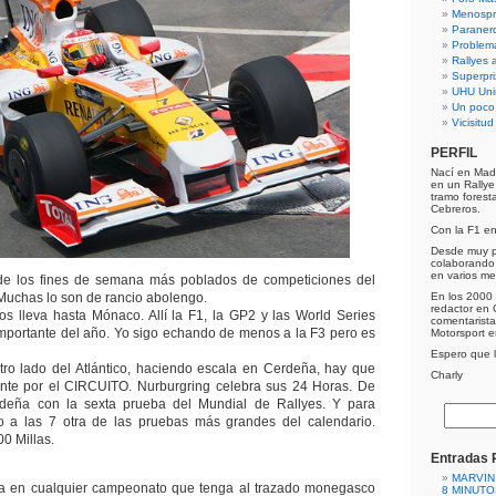
Menospre
Paraner
Problem
Rallyes a
Superpri
UHU Uni
Un poco
Vicisitu
PERFIL
Nací en Mad
en un Rally
tramo forest
Cebreros.
Con la F1 e
Desde muy p
colaborando 
en varios me
e los fines de semana más poblados de competiciones del
 Muchas lo son de rancio abolengo.
En los 2000 
redactor en 
s lleva hasta Mónaco. Allí la F1, la GP2 y las World Series
comentarist
importante del año. Yo sigo echando de menos a la F3 pero es
Motorsport 
Espero que lo
otro lado del Atlántico, haciendo escala en Cerdeña, hay que
Charly
ente por el CIRCUITO. Nurburgring celebra sus 24 Horas. De
rdeña con la sexta prueba del Mundial de Rallyes. Y para
o a las 7 otra de las pruebas más grandes del calendario.
00 Millas.
Entradas 
MARVIN
na en cualquier campeonato que tenga al trazado monegasco
8 MINUTO