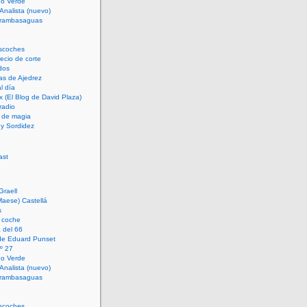
rno Verde
 Analista (nuevo)
trambasaguas
scoches
cio de corte
dos
as de Ajedrez
l día
x (El Blog de David Plaza)
radio
 de magia
d y Sordidez
Graell
Maese) Castellá
s
 coche
 del 66
 de Eduard Punset
º 27
rno Verde
 Analista (nuevo)
trambasaguas
scoches