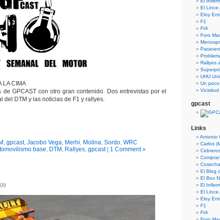
El Infie
El Lince
Eloy En
F1
FIA
Foro Ma
Menospre
Paraner
Problem
Rallyes a
Superpri
UHU Uni
 LA CIMA
Un poco
Vicisitu
a de GPCAST con otro gran contenido. Dos entrevistas por el
al del DTM y las noticias de F1 y rallyes.
gpcast
Links
Antonio 
M
,
gpcast
,
Jacobo Vega
,
Merhi
,
Molina
,
Sordo
,
WRC
Carlos (
tomovilismo base
,
DTM
,
Rallyes
,
gpcast
|
1 Comment »
Cebrero
Comprar
Cosecha
El Blog
El Box N
009
El Infie
El Lince
Eloy En
F1
FIA
Foro Ma