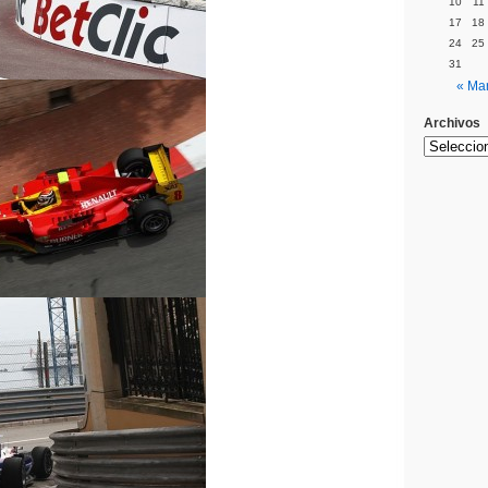
10
11
17
18
24
25
31
« Ma
Archivos