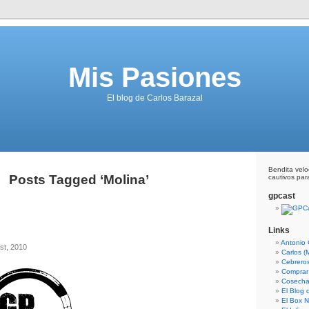
Mis Pasiones
El blog de Carlos Barazal
Bendita vel
Posts Tagged ‘Molina’
cautivos para
gpcast
Links
Antonio 
st, 2010
Carlos (
Cebrero
Comprar
Cosecha
El Blog
El Box N