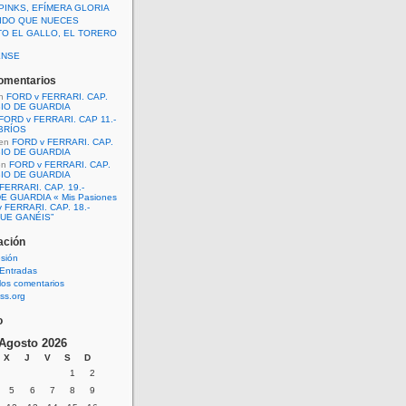
PINKS, EFÍMERA GLORIA
IDO QUE NUECES
TO EL GALLO, EL TORERO
ENSE
omentarios
n
FORD v FERRARI. CAP.
BIO DE GUARDIA
FORD v FERRARI. CAP 11.-
BRÍOS
en
FORD v FERRARI. CAP.
BIO DE GUARDIA
en
FORD v FERRARI. CAP.
BIO DE GUARDIA
FERRARI. CAP. 19.-
E GUARDIA « Mis Pasiones
 FERRARI. CAP. 18.-
UE GANÉIS”
ación
esión
Entradas
los comentarios
ss.org
o
Agosto 2026
X
J
V
S
D
1
2
5
6
7
8
9