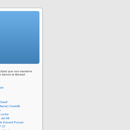
ocidad que nos mantiene
 darnos la libertad
Graell
Maese) Castellá
s
 coche
 del 66
 de Eduard Punset
º 27