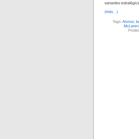
variantes estratégic
(más…)
Tags:
Alonso
,
b
McLaren
Poste