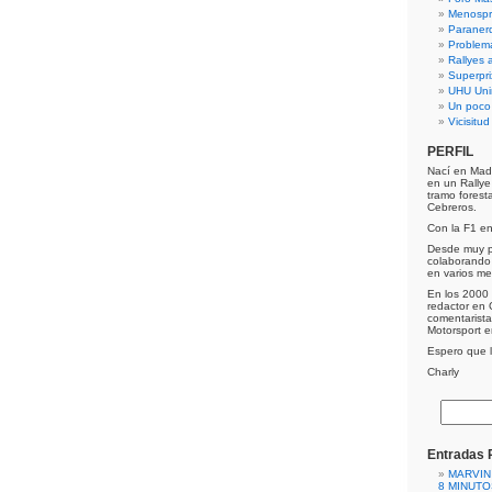
Menospre
Paraner
Problem
Rallyes a
Superpri
UHU Uni
Un poco
Vicisitu
PERFIL
Nací en Mad
en un Rally
tramo forest
Cebreros.
Con la F1 e
Desde muy p
colaborando 
en varios me
En los 2000 
redactor en 
comentarist
Motorsport 
Espero que lo
Charly
Entradas 
MARVIN
8 MINUTO