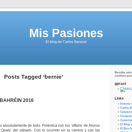
Mis Pasiones
El blog de Carlos Barazal
Bendita vel
Posts Tagged ‘bernie’
cautivos para
gpcast
Links
BAHRÉIN 2016
Antonio 
Carlos (
Cebrero
Comprar
Cosecha
El Blog
vo absolutamente de todo. Polémica con los ‘affaire’ de Alonso
El Box N
‘Qualy’ del sábado. Con lo ocurrido en la carrera y con las