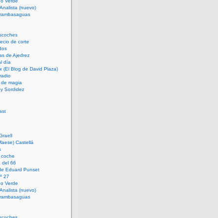
rno Verde
 Analista (nuevo)
trambasaguas
scoches
cio de corte
dos
as de Ajedrez
l día
x (El Blog de David Plaza)
radio
 de magia
d y Sordidez
Graell
Maese) Castellá
s
 coche
 del 66
 de Eduard Punset
º 27
rno Verde
 Analista (nuevo)
trambasaguas
scoches