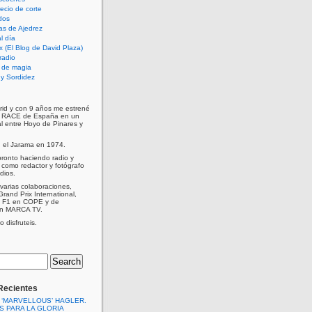
cio de corte
dos
as de Ajedrez
l día
x (El Blog de David Plaza)
radio
 de magia
d y Sordidez
rid y con 9 años me estrené
e RACE de España en un
al entre Hoyo de Pinares y
n el Jarama en 1974.
ronto haciendo radio y
como redactor y fotógrafo
dios.
varias colaboraciones,
Grand Prix International,
a F1 en COPE y de
en MARCA TV.
 disfruteis.
Recientes
 ‘MARVELLOUS’ HAGLER.
S PARA LA GLORIA