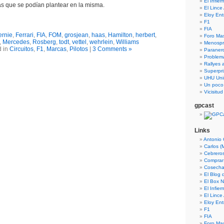
El Infie
as que se podían plantear en la misma.
El Lince
Eloy En
F1
FIA
ernie
,
Ferrari
,
FIA
,
FOM
,
grosjean
,
haas
,
Hamilton
,
herbert
,
Foro Ma
,
Mercedes
,
Rosberg
,
todt
,
vettel
,
wehrlein
,
Williams
Menospre
d in
Circuitos
,
F1
,
Marcas
,
Pilotos
|
3 Comments »
Paraner
Problem
Rallyes a
Superpri
UHU Uni
Un poco
Vicisitu
gpcast
Links
Antonio 
Carlos (
Cebrero
Comprar
Cosecha
El Blog
El Box N
El Infie
El Lince
Eloy En
F1
FIA
Foro Ma