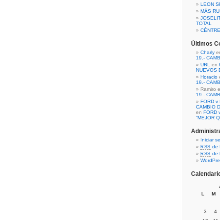
LEON S
MÁS RU
JOSELI
TOTAL
CÉNTR
Últimos C
Charly
e
19.- CAM
URL
en
NUEVOS 
Horacio
19.- CAM
Ramiro 
19.- CAM
FORD v 
CAMBIO D
en
FORD v
“MEJOR Q
Administr
Iniciar s
de 
RSS
de 
RSS
WordPre
Calendari
L
M
3
4