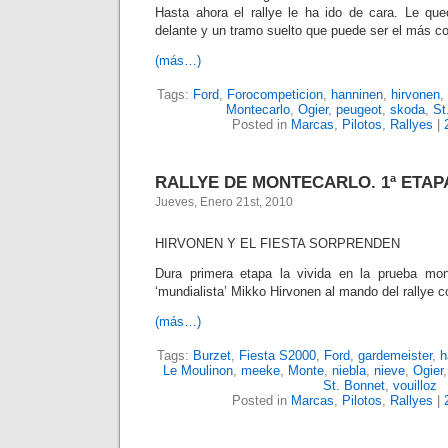
Hasta ahora el rallye le ha ido de cara. Le que
delante y un tramo suelto que puede ser el más c
(más…)
Tags:
Ford
,
Forocompeticion
,
hanninen
,
hirvonen
,
Montecarlo
,
Ogier
,
peugeot
,
skoda
,
St
Posted in
Marcas
,
Pilotos
,
Rallyes
|
RALLYE DE MONTECARLO. 1ª ETAP
Jueves, Enero 21st, 2010
HIRVONEN Y EL FIESTA SORPRENDEN
Dura primera etapa la vivida en la prueba mo
‘mundialista’ Mikko Hirvonen al mando del rallye c
(más…)
Tags:
Burzet
,
Fiesta S2000
,
Ford
,
gardemeister
,
h
Le Moulinon
,
meeke
,
Monte
,
niebla
,
nieve
,
Ogier
St. Bonnet
,
vouilloz
Posted in
Marcas
,
Pilotos
,
Rallyes
|