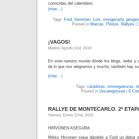
conocidas del calendario.
(más…)
Tags:
Ford
,
hanninen
,
Loix
,
mongecarlo
,
peugeo
Posted in
Marcas
,
Pilotos
,
Rallyes
|
¡VAGOS!
Martes, Agosto 31st, 2010
En este nuestro mundo dónde los blogs, webs y d
de lo que nos alegramos y mucho, también hay su
(más…)
Tags:
caraduras
,
sinverguenzas
,
s
Posted in
Uncategorized
|
6 Co
RALLYE DE MONTECARLO. 2ª ETAP
Viernes, Enero 22nd, 2010
HIRVONEN ASEGURA
Mikko Hirvonen sigue dándole a Ford un debut 