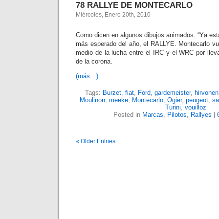
78 RALLYE DE MONTECARLO
Miércoles, Enero 20th, 2010
Como dicen en algunos dibujos animados. “Ya está 
más esperado del año, el RALLYE. Montecarlo vuel
medio de la lucha entre el IRC y el WRC por lleva
de la corona.
(más…)
Tags:
Burzet
,
fiat
,
Ford
,
gardemeister
,
hirvonen
Moulinon
,
meeke
,
Montecarlo
,
Ogier
,
peugeot
,
sa
Turini
,
vouilloz
Posted in
Marcas
,
Pilotos
,
Rallyes
|
« Older Entries